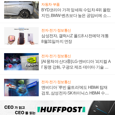
자동차·부품
BYD코리아 가격 앞세워 수입차 4위 올랐
지만, BMW·벤츠보다 높은 공임비에 소비
자 불만 폭발
전자·전기·정보통신
삼성전자, 갤럭시Z 폴드8 사전예약 개통
8월31일까지 연장
전자·전기·정보통신
[AI 뭉쳐야 산다⑧] LG·엔비디아 '피지컬 A
I' 동맹 강화, 구광모 제조·데이터·기술 결
집해 종합 로보틱스 기업으로
전자·전기·정보통신
엔비디아 '루빈 울트라'에도 HBM4 탑재
검토, 삼성전자·SK하이닉스 HBM4 수율
에 주도권 갈린다