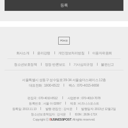
PC버전
회사소개
윤리강령
개인정보처리방침
이용자위원회
청소년보호정책
정정·반론보도
기사심의규정
불편신고
서울특별시 성동구 성수일로 39-34 서울숲더스페이스 12층
대표전화 : 1800-6522
팩스 : 070-4015-8658
편집국 : 070-4010-8512
사업본부 : 070-4010-7078
등록번호 : 서울 아 02897
제호 : 비즈니스포스트
등록일: 2013.11.13
발행·편집인 : 강석운
발행일자: 2013년 12월 2일
청소년보호책임자 : 강석운
ISSN : 2636-171X
Copyright ⓒ
B
USINESSPOST
. All rights reserved.