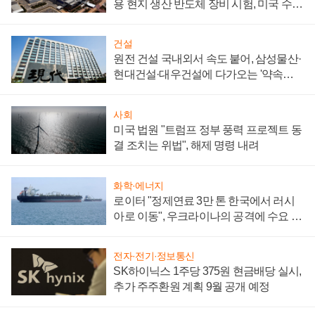
용 현지 생산 반도체 장비 시험, 미국 수출
통제 대비"
건설
원전 건설 국내외서 속도 붙어, 삼성물산·
현대건설·대우건설에 다가오는 '약속의
시간'
사회
미국 법원 "트럼프 정부 풍력 프로젝트 동
결 조치는 위법", 해제 명령 내려
화학·에너지
로이터 "정제연료 3만 톤 한국에서 러시
아로 이동", 우크라이나의 공격에 수요 늘
어
전자·전기·정보통신
SK하이닉스 1주당 375원 현금배당 실시,
추가 주주환원 계획 9월 공개 예정