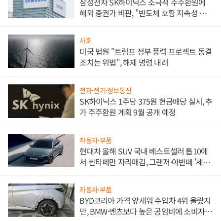
삼성전자 SK하이닉스 소극적 주주환원에
해외 증권가 비판, "반도체 호황 지속성 의
문"
사회
미국 법원 "트럼프 정부 풍력 프로젝트 동결
조치는 위법", 해제 명령 내려
전자·전기·정보통신
SK하이닉스 1주당 375원 현금배당 실시, 추
가 주주환원 계획 9월 공개 예정
자동차·부품
현대차 올해 SUV 국내 베스트셀러 톱10에
서 싼타페만 자리매김, 그랜저·아반떼 '세단
쌍끌이'로 내수 방어
자동차·부품
BYD코리아 가격 앞세워 수입차 4위 올랐지
만, BMW·벤츠보다 높은 공임비에 소비자