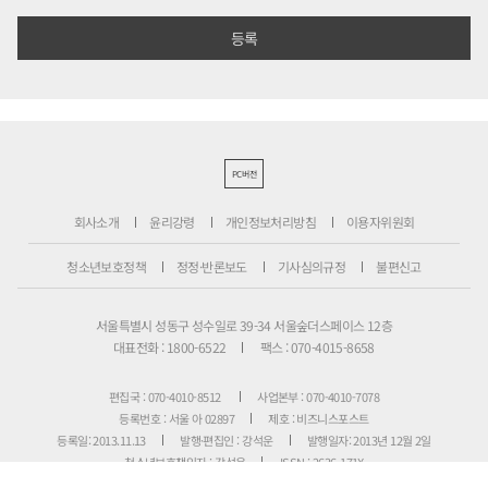
PC버전
회사소개
윤리강령
개인정보처리방침
이용자위원회
청소년보호정책
정정·반론보도
기사심의규정
불편신고
서울특별시 성동구 성수일로 39-34 서울숲더스페이스 12층
대표전화 : 1800-6522
팩스 : 070-4015-8658
편집국 : 070-4010-8512
사업본부 : 070-4010-7078
등록번호 : 서울 아 02897
제호 : 비즈니스포스트
등록일: 2013.11.13
발행·편집인 : 강석운
발행일자: 2013년 12월 2일
청소년보호책임자 : 강석운
ISSN : 2636-171X
Copyright ⓒ
B
USINESSPOST
. All rights reserved.