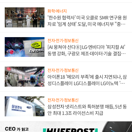
불만 폭발
화학·에너지
'한수원 협력사' 미국 오클로 SMR 연구용 원
자로 '임계 상태' 도달, 미국 에너지부 "중요
한 이정표"
전자·전기·정보통신
[AI 뭉쳐야 산다⑧] LG·엔비디아 '피지컬 AI'
동맹 강화, 구광모 제조·데이터·기술 결집
해 종합 로보틱스 기업으로
전자·전기·정보통신
아이폰18 '메모리 부족'에 출시 지연되나, 삼
성디스플레이 LG디스플레이 LG이노텍 '탈
애플' 수익 다각화 속도
전자·전기·정보통신
삼성전자 넷리스트와 특허분쟁 매듭, 5년 동
안 최대 1.3조 라이선스비 지급