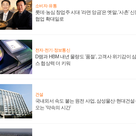
소비자·유통
롯데·농심 창업주 시대 '라면 앙금'은 옛말, '사촌'
협업 확대일로
전자·전기·정보통신
D램과 HBM 내년 물량도 '품절', 고객사 위기감이
스 협상력 더 키워
건설
국내외서 속도 붙는 원전 사업, 삼성물산·현대건설
오는 '약속의 시간'