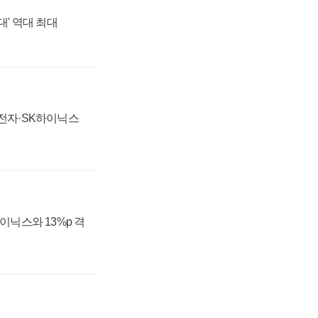
대' 역대 최대
성전자·SK하이닉스
하이닉스와 13%p 격