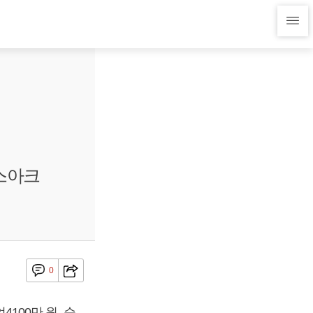
패스아크
0
4100만 원, 순