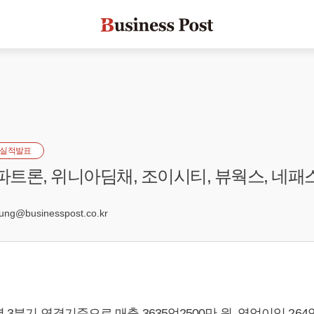
실적발표
 파트론, 위니아딤채, 조이시티, 뷰웍스, 네
g@businesspost.co.kr
 3분기 연결기준으로 매출 3635억2500만 원, 영업이익 264억