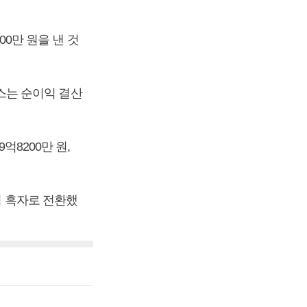
00만 원을 낸 것
웍스는 순이익 결산
억8200만 원,
며 흑자로 전환했