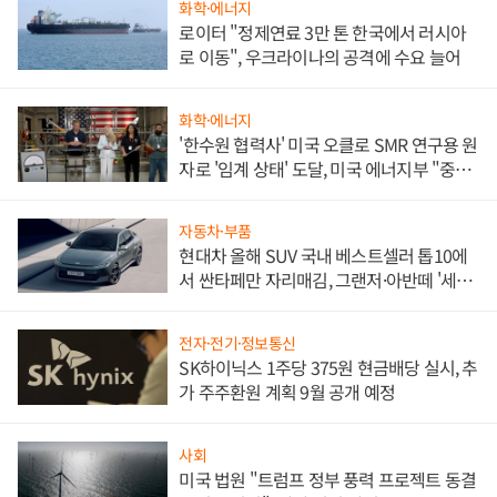
화학·에너지
로이터 "정제연료 3만 톤 한국에서 러시아
로 이동", 우크라이나의 공격에 수요 늘어
화학·에너지
'한수원 협력사' 미국 오클로 SMR 연구용 원
자로 '임계 상태' 도달, 미국 에너지부 "중요
한 이정표"
자동차·부품
현대차 올해 SUV 국내 베스트셀러 톱10에
서 싼타페만 자리매김, 그랜저·아반떼 '세단
쌍끌이'로 내수 방어
전자·전기·정보통신
SK하이닉스 1주당 375원 현금배당 실시, 추
가 주주환원 계획 9월 공개 예정
사회
미국 법원 "트럼프 정부 풍력 프로젝트 동결