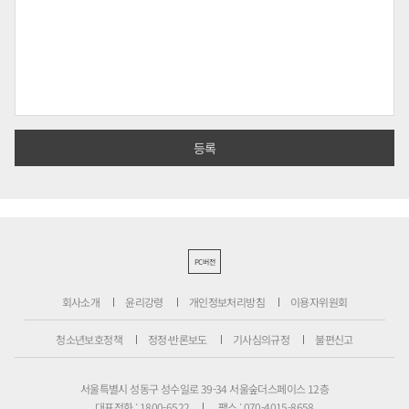
PC버전
회사소개
윤리강령
개인정보처리방침
이용자위원회
청소년보호정책
정정·반론보도
기사심의규정
불편신고
서울특별시 성동구 성수일로 39-34 서울숲더스페이스 12층
대표전화 : 1800-6522
팩스 : 070-4015-8658