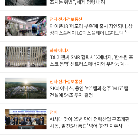
조치는 위법", 해제 명령 내려
전자·전기·정보통신
아이폰18 '메모리 부족'에 출시 지연되나, 삼
성디스플레이 LG디스플레이 LG이노텍 '탈
애플' 수익 다각화 속도
화학·에너지
'DL이앤씨 SMR 협력사' X에너지, '한수원 포
스코 동맹' 센트러스에너지와 우라늄 계약
체결
전자·전기·정보통신
SK하이닉스, 용인 'Y2' 팹과 청주 'M17' 팹
건설에 54조 투자 결정
정치
AI시대 맞아 25년 만에 전력산업 구조개편
시동, '발전5사 통합' 넘어 '한전 지주사' 재편
론도