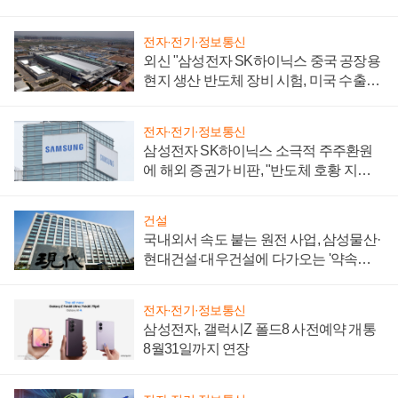
전자·전기·정보통신
외신 "삼성전자 SK하이닉스 중국 공장용
현지 생산 반도체 장비 시험, 미국 수출통
제 대비"
전자·전기·정보통신
삼성전자 SK하이닉스 소극적 주주환원
에 해외 증권가 비판, "반도체 호황 지속
성 의문"
건설
국내외서 속도 붙는 원전 사업, 삼성물산·
현대건설·대우건설에 다가오는 '약속의
시간'
전자·전기·정보통신
삼성전자, 갤럭시Z 폴드8 사전예약 개통
8월31일까지 연장