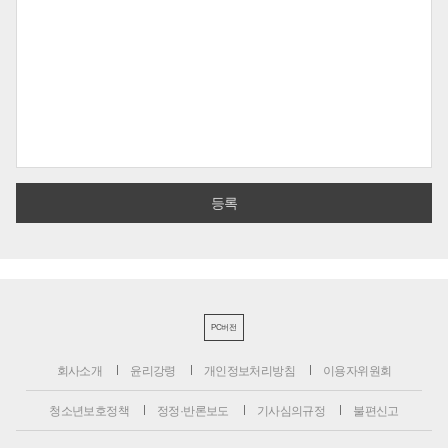
PC버전
회사소개
윤리강령
개인정보처리방침
이용자위원회
청소년보호정책
정정·반론보도
기사심의규정
불편신고