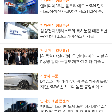
전자·전기·정보통신
엔비디아 '루빈 울트라'에도 HBM4 탑재
검토, 삼성전자·SK하이닉스 HBM4 수율
에 주도권 갈린다
전자·전기·정보통신
삼성전자 넷리스트와 특허분쟁 매듭, 5년
동안 최대 1.3조 라이선스비 지급
전자·전기·정보통신
[AI 뭉쳐야 산다⑧] LG·엔비디아 '피지컬 A
I' 동맹 강화, 구광모 제조·데이터·기술 결
집해 종합 로보틱스 기업으로
자동차·부품
BYD코리아 가격 앞세워 수입차 4위 올랐
지만, BMW·벤츠보다 높은 공임비에 소비
자 불만 폭발
인터넷·게임·콘텐츠
빅테크 메모리반도체 포함 장기계약 '2.7
조 달러' 규모, AI 투자 위축 우려와 반대