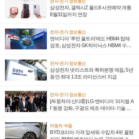
전자·전기·정보통신
삼성전자, 갤럭시Z 폴드8 사전예약 개통
8월31일까지 연장
전자·전기·정보통신
엔비디아 '루빈 울트라'에도 HBM4 탑재
검토, 삼성전자·SK하이닉스 HBM4 수율
에 주도권 갈린다
전자·전기·정보통신
삼성전자 넷리스트와 특허분쟁 매듭, 5년
동안 최대 1.3조 라이선스비 지급
전자·전기·정보통신
[AI 뭉쳐야 산다⑧] LG·엔비디아 '피지컬 A
I' 동맹 강화, 구광모 제조·데이터·기술 결
집해 종합 로보틱스 기업으로
자동차·부품
BYD코리아 가격 앞세워 수입차 4위 올랐