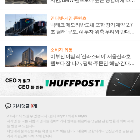
지만, BMW·벤츠보다 높은 공임비에 소비
자 불만 폭발
인터넷·게임·콘텐츠
빅테크 메모리반도체 포함 장기계약 '2.7
조 달러' 규모, AI 투자 위축 우려와 반대
신호
소비자·유통
이부진 야심작 '신라스테이' 서울신라호
텔보다 잘 나가, 평택·주문진·해남·건대로
성장판 더 넓힌다
기사댓글
0
개
200자까지 쓰실 수 있습니다. (현재 0 byte / 최대 400byte)
저작권 등 다른 사람의 권리를 침해하거나 명예를 훼손하는 댓글은 관련 법률에 의해 제재
를 받을 수 있습니다.
타인에게 불쾌감을 주는 욕설 등 비하하는 단어가 내용에 포함되거나 인신공격성 글은 관
리자의 판단에 의해 삭제 합니다.