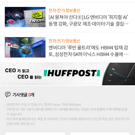
전자·전기·정보통신
[AI 뭉쳐야 산다⑧] LG·엔비디아 '피지컬 AI'
동맹 강화, 구광모 제조·데이터·기술 결집
해 종합 로보틱스 기업으로
전자·전기·정보통신
엔비디아 '루빈 울트라'에도 HBM4 탑재 검
토, 삼성전자·SK하이닉스 HBM4 수율에 주
도권 갈린다
기사댓글
0
개
200자까지 쓰실 수 있습니다. (현재 0 byte / 최대 400byte)
저작권 등 다른 사람의 권리를 침해하거나 명예를 훼손하는 댓글은 관련 법률에 의해 제재를 받을
수 있습니다.
타인에게 불쾌감을 주는 욕설 등 비하하는 단어가 내용에 포함되거나 인신공격성 글은 관리자의 판
단에 의해 삭제 합니다.