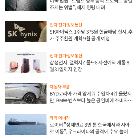
미국 법원 "트럼프 정부 풍력 프로젝트 동결
조치는 위법", 해제 명령 내려
전자·전기·정보통신
SK하이닉스 1주당 375원 현금배당 실시, 추
가 주주환원 계획 9월 공개 예정
전자·전기·정보통신
삼성전자, 갤럭시Z 폴드8 사전예약 개통 8
월31일까지 연장
자동차·부품
BYD코리아 가격 앞세워 수입차 4위 올랐지
만, BMW·벤츠보다 높은 공임비에 소비자
불만 폭발
화학·에너지
로이터 "정제연료 3만 톤 한국에서 러시아
로 이동", 우크라이나의 공격에 수요 늘어