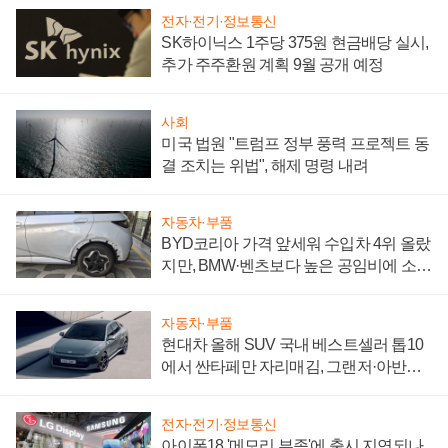
전자·전기·정보통신
SK하이닉스 1주당 375원 현금배당 실시,
추가 주주환원 계획 9월 공개 예정
사회
미국 법원 "트럼프 정부 풍력 프로젝트 동
결 조치는 위법", 해제 명령 내려
자동차·부품
BYD코리아 가격 앞세워 수입차 4위 올랐
지만, BMW·벤츠보다 높은 공임비에 소비
자 불만 폭발
자동차·부품
현대차 올해 SUV 국내 베스트셀러 톱10
에서 싼타페만 자리매김, 그랜저·아반떼
'세단 쌍끌이'로 내수 방어
전자·전기·정보통신
아이폰18 '메모리 부족'에 출시 지연되나,