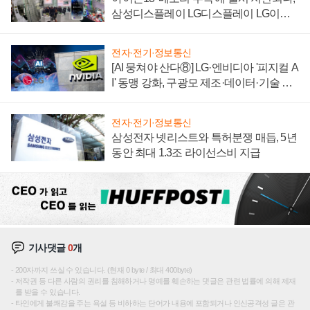
삼성디스플레이 LG디스플레이 LG이노
텍 '탈애플' 수익 다각화 속도
전자·전기·정보통신
[AI 뭉쳐야 산다⑧] LG·엔비디아 '피지컬 A
I' 동맹 강화, 구광모 제조·데이터·기술 결
집해 종합 로보틱스 기업으로
전자·전기·정보통신
삼성전자 넷리스트와 특허분쟁 매듭, 5년
동안 최대 1.3조 라이선스비 지급
기사댓글
0
개
200자까지 쓰실 수 있습니다. (현재 0 byte / 최대 400byte)
저작권 등 다른 사람의 권리를 침해하거나 명예를 훼손하는 댓글은 관련 법률에 의해 제재
를 받을 수 있습니다.
타인에게 불쾌감을 주는 욕설 등 비하하는 단어가 내용에 포함되거나 인신공격성 글은 관