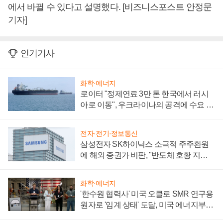
에서 바뀔 수 있다고 설명했다. [비즈니스포스트 안정문
기자]
인기기사
화학·에너지
로이터 "정제연료 3만 톤 한국에서 러시
아로 이동", 우크라이나의 공격에 수요 늘
어
전자·전기·정보통신
삼성전자 SK하이닉스 소극적 주주환원
에 해외 증권가 비판, "반도체 호황 지속
성 의문"
화학·에너지
'한수원 협력사' 미국 오클로 SMR 연구용
원자로 '임계 상태' 도달, 미국 에너지부
"중요한 이정표"