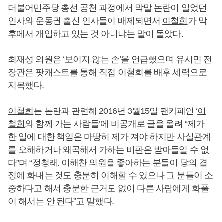
더불어민주당 총선 공천 과정에서 막말 논란이 일었던
인사와 운동권 출신 인사들이 배제되면서
이철희
가 막
후에서 개입하고 있는 것 아니냐는 말이 돌았다.
최재성 의원은 ‘보이지 않는 손’을 언급했으며 유시민 전
장관은 팟캐스트를 통해 직접
이철희
를 배후 세력으로
지목했다.
이철희
는 논란과 관련해 2016년 3월15일 팬카페인 ‘
이
철희
와 함께 가는 사람들’에 비공개로 글을 올려 “제가
한 일에 대한 책임은 마땅히 제가 져야 하지만 사실관계
를 오해하거나 왜곡해서 가하는 비판은 받아들일 수 없
다”며 “정청래, 이해찬 의원을 좋아하는 분들이 당의 결
정에 화내는 것도 충분히 이해할 수 있으나 그 분들이 소
중하다고 해서 충분한 근거도 없이 다른 사람에게 화풀
이 해서는 안 된다”고 말했다.