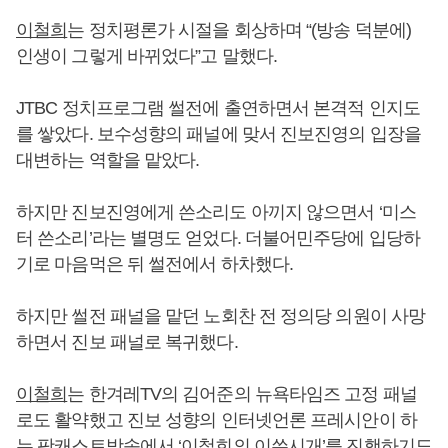
이철희
는 정치평론가 시절을 회상하며 “(방송 덕분에)
인생이 그렇게 바뀌었다”고 말했다.
JTBC 정치프로그램 썰전에 출연하면서 본격적 인지도
를 쌓았다. 보수성향의 패널에 맞서 진보진영의 입장을
대변하는 역할을 맡았다.
하지만 진보진영에게 쓴소리도 아끼지 않으면서 ‘미스
터 쓴소리’라는 별명도 얻었다. 더불어민주당에 입당하
기로 마음먹은 뒤 썰전에서 하차했다.
하지만 썰전 패널을 맡던 노회찬 전 정의당 의원이 사망
하면서 진보 패널로 복귀했다.
이철희
는 한겨레TV의 김어준의 뉴욕타임즈 고정 패널
로도 활약했고 진보 성향의 인터넷언론 프레시안이 하
는 팟캐스트방송에서 ‘
이철희
의 이쑤시개’를 진행하기도