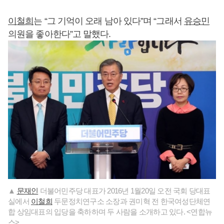
이철희
는 “그 기억이 오래 남아 있다”며 “그래서
유승민
의원을 좋아한다”고 말했다.
▲
문재인
더불어민주당 대표가 2016년 1월20일 오전 국회 당대표
실에서
이철희
두문정치연구소 소장과 권미혁 전 한국여성단체연
합 상임대표의 입당을 축하하며 두 사람을 소개하고 있다. <연합뉴
스>