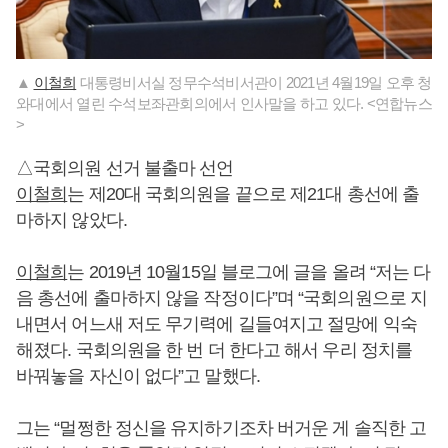
▲
이철희
대통령비서실 정무수석비서관이 2021년 4월19일 오후 청
와대에서 열린 수석보좌관회의에서 인사말을 하고 있다. <연합뉴스
>
△국회의원 선거 불출마 선언
이철희
는 제20대 국회의원을 끝으로 제21대 총선에 출
마하지 않았다.
이철희
는 2019년 10월15일 블로그에 글을 올려 “저는 다
음 총선에 출마하지 않을 작정이다”며 “국회의원으로 지
내면서 어느새 저도 무기력에 길들여지고 절망에 익숙
해졌다. 국회의원을 한 번 더 한다고 해서 우리 정치를
바꿔놓을 자신이 없다”고 말했다.
그는 “멀쩡한 정신을 유지하기조차 버거운 게 솔직한 고