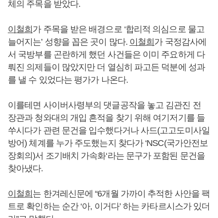
체의 주목을 받았다.
이철희
가 주목을 받은 배경으로 ‘합리적 의심으로 물고
늘어지는’ 성향을 꼽은 곳이 많다.
이철희
가 국정감사에
서 국방부를 곤란하게 했던 사건들은 이미 주요하게 다
뤄진 의제들이 많았지만 더 열심히 파고든 덕분에 성과
를 낼 수 있었다는 평가가 나온다.
이를테면 사이버사령부의 댓글공작을 놓고 김관진 전
장관과 청와대의 개입 흔적을 찾기 위해 여기저기를 들
쑤시다가 관련 문건을 입수했다거나 사드(고고도미사일
방어) 체계를 누가 주도했는지 찾다가 ‘NSC(국가안전보
장회의)서 조기배치 가속화‘라는 문구가 포함된 문건을
찾아냈다.
이철희
는 한겨레신문에 “6개월 가까이 추적한 사안을 팩
트로 확인하는 순간 ‘아, 이거다’ 하는 카타르시스가 있더