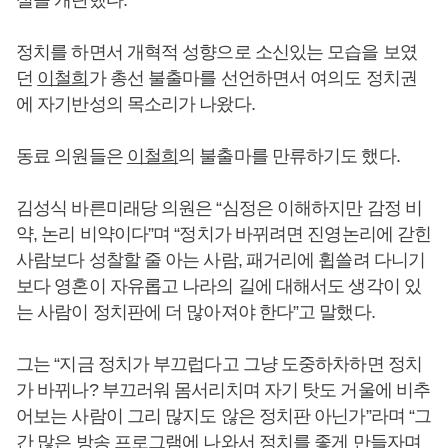
실을 개탄했다.
정치를 하면서 개혁적 성향으로 소신있는 모습을 보였
던
이철희
가 총선 불출마를 선언하면서 여의도 정치권
에 자기반성의 목소리가 나왔다.
동료 의원들은
이철희
의 불출마를 만류하기도 했다.
김성식 바른미래당 의원은 “심정은 이해하지만 감정 비
약, 논리 비약이다”며 “정치가 바뀌려면 진영논리에 갇힌
사람보다 성찰할 줄 아는 사람, 패거리에 휩쓸려 다니기
보다 영혼이 자유롭고 나라의 길에 대해서도 생각이 있
는 사람이 정치판에 더 많아져야 한다”고 말했다.
그는 “지금 정치가 부끄럽다고 그냥 도중하차하면 정치
가 바뀌나? 부끄러워 몸서리치며 자기 탓도 거울에 비추
어보는 사람이 그리 많지도 않은 정치판 아닌가”라며 “그
간 많은 방송 프로그램에 나와서 정치를 좋게 만들자며