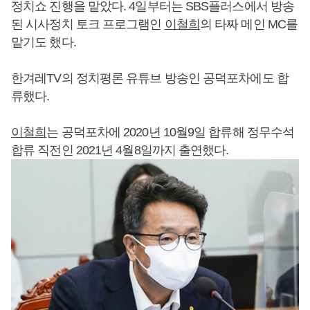
정치쇼 진행을 맡았다. 4일부터는 SBS플러스에서 방송
된 시사정치 토크 프로그램인
이철희
의 타짜 메인 MC를
맡기도 했다.
한겨레TV의 정치평론 유튜브 방송인 공덕포차에도 합
류했다.
이철희
는 공덕포차에 2020년 10월9일 합류해 정무수석
합류 직전인 2021년 4월8일까지 출연했다.