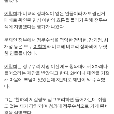
붙였다.
이철희
가 비교적 정파색이 옅은 인물이라 재보궐선거
패배로 확인된 민심 이반의 흐름을 돌리기 위해 정무수
석에 지명됐다는 평가가 나왔다.
문재인
정부에서 정무수석을 역임한 전병헌, 강기정, 최
재성 등은 모두
이철희
와 비교해 비교적 정파색이 뚜렷
한 인물들이었다.
이철희
는 정무수석 지명 이전에도 청와대에서 2차례나
들어오라는 제안을 받았다고 한다. 2번이나 제안을 거절
해 마음에 부담이 있었는데 3번째로 제안이 와 수락했
다.
그는 “천하의 제갈량도 삼고초려하면 들어가는데 쥐뿔
도 없는 제가 감히”라며 청와대 정무수석으로 가게 된 배
경을 설명했다.