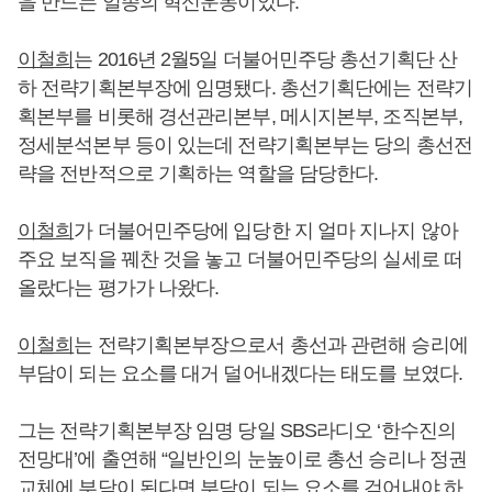
을 만드는 일종의 혁신운동이었다.
이철희
는 2016년 2월5일 더불어민주당 총선기획단 산
하 전략기획본부장에 임명됐다. 총선기획단에는 전략기
획본부를 비롯해 경선관리본부, 메시지본부, 조직본부,
정세분석본부 등이 있는데 전략기획본부는 당의 총선전
략을 전반적으로 기획하는 역할을 담당한다.
이철희
가 더불어민주당에 입당한 지 얼마 지나지 않아
주요 보직을 꿰찬 것을 놓고 더불어민주당의 실세로 떠
올랐다는 평가가 나왔다.
이철희
는 전략기획본부장으로서 총선과 관련해 승리에
부담이 되는 요소를 대거 덜어내겠다는 태도를 보였다.
그는 전략기획본부장 임명 당일 SBS라디오 ‘한수진의
전망대’에 출연해 “일반인의 눈높이로 총선 승리나 정권
교체에 부담이 된다면 부담이 되는 요소를 걷어내야 하