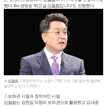
했다. tbs 생방송 ‘퇴근길
이철희
입니다’도 진행했다.
▲
이철희
두문정치연구소 소장이 JTBC 프로그램 '썰전'에 출연해
발언하고 있다. < JTBC >
△보좌관 시절과 정치야인 시절
이철희
는 김한길 의원의 보좌관으로 활동했고 김대중