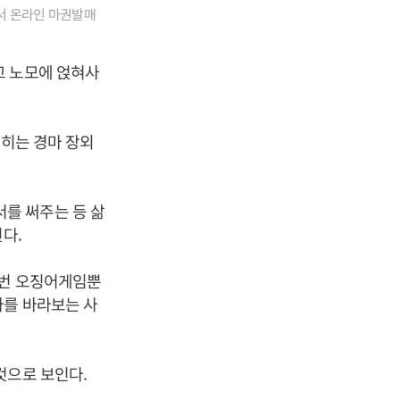
서 온라인 마권발매
고 노모에 얹혀사
확히는 경마 장외
를 써주는 등 삶
다.
이번 오징어게임뿐
마를 바라보는 사
것으로 보인다.