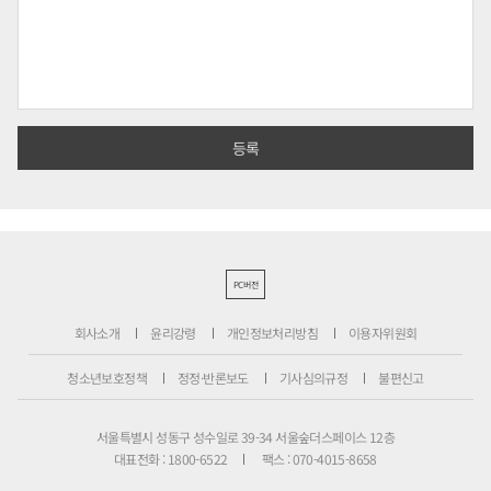
PC버전
회사소개
윤리강령
개인정보처리방침
이용자위원회
청소년보호정책
정정·반론보도
기사심의규정
불편신고
서울특별시 성동구 성수일로 39-34 서울숲더스페이스 12층
대표전화 : 1800-6522
팩스 : 070-4015-8658