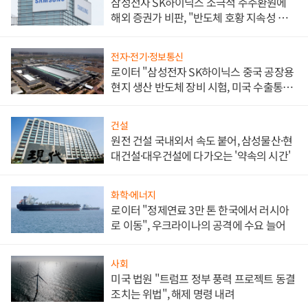
삼성전자 SK하이닉스 소극적 주주환원에
해외 증권가 비판, "반도체 호황 지속성 의
문"
전자·전기·정보통신
로이터 "삼성전자 SK하이닉스 중국 공장용
현지 생산 반도체 장비 시험, 미국 수출통제
대비"
건설
원전 건설 국내외서 속도 붙어, 삼성물산·현
대건설·대우건설에 다가오는 '약속의 시간'
화학·에너지
로이터 "정제연료 3만 톤 한국에서 러시아
로 이동", 우크라이나의 공격에 수요 늘어
사회
미국 법원 "트럼프 정부 풍력 프로젝트 동결
조치는 위법", 해제 명령 내려