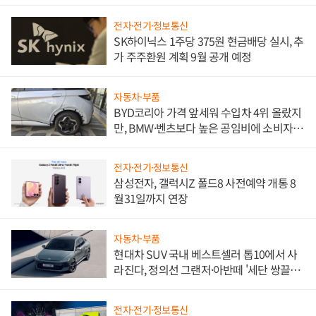
전자·전기·정보통신
SK하이닉스 1주당 375원 현금배당 실시, 추
가 주주환원 계획 9월 공개 예정
자동차·부품
BYD코리아 가격 앞세워 수입차 4위 올랐지
만, BMW·벤츠보다 높은 공임비에 소비자
불만 폭발
전자·전기·정보통신
삼성전자, 갤럭시Z 폴드8 사전예약 개통 8
월31일까지 연장
자동차·부품
현대차 SUV 국내 베스트셀러 톱10에서 사
라진다, 정의선 그랜저·아반떼 '세단 쌍끌
이'로 내수 방어
전자·전기·정보통신