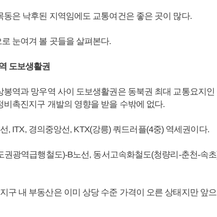
목동은 낙후된 지역임에도 교통여건은 좋은 곳이 많다.
로 눈여겨 볼 곳들을 살펴본다.
역 도보생활권
상봉역과 망우역 사이 도보생활권은 동북권 최대 교통요지인
정비촉진지구 개발의 영향을 받을 수밖에 없다.
, ITX, 경의중앙선, KTX(강릉) 쿼드러플(4중) 역세권이다.
수도권광역급행철도)-B노선, 동서고속화철도(청량리-춘천-속
구 내 부동산은 이미 상당 수준 가격이 오른 상태지만 앞으