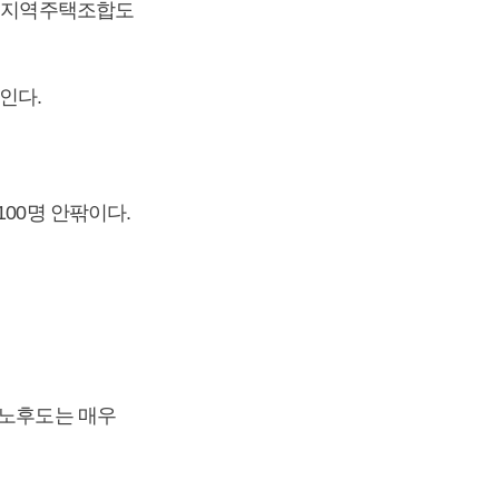
. 지역주택조합도
인다.
00명 안팎이다.
 노후도는 매우