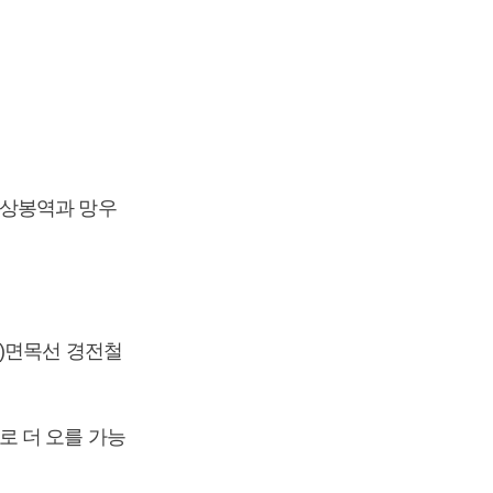
 상봉역과 망우
초)면목선 경전철
로 더 오를 가능