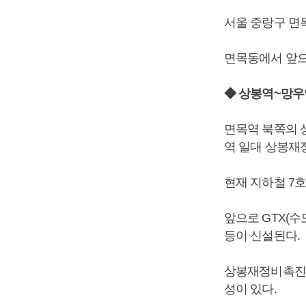
서울 중랑구 면
면목동에서 앞으
◆ 상봉역~망우
면목역 북쪽의 
역 일대 상봉재
현재 지하철 7호선
앞으로 GTX(
등이 신설된다.
상봉재정비촉진지
성이 있다.