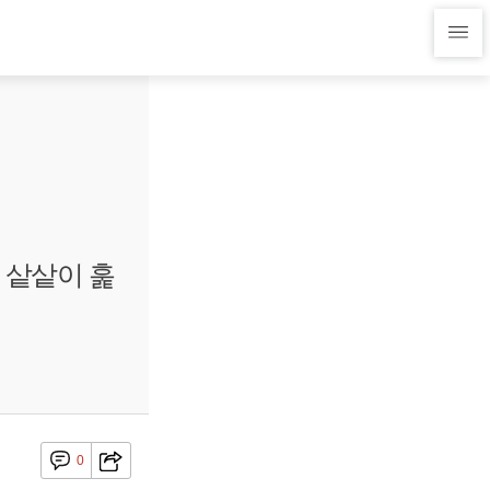
 샅샅이 훑
0