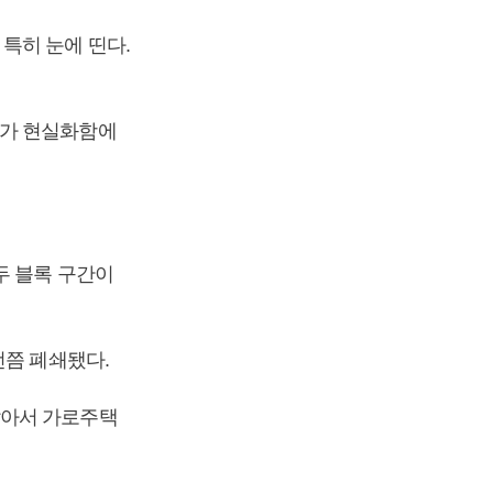
특히 눈에 띤다.
화가 현실화함에
두 블록 구간이
전쯤 폐쇄됐다.
많아서 가로주택