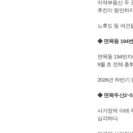
지역부동산 두 
추진이 원만하지
노후도 등 여건
◆ 면목동 194
면목동 194번지
9월 초 전체 
2026년 하반기
◆ 면목두산2~
사가정역 아래 
심각하다.