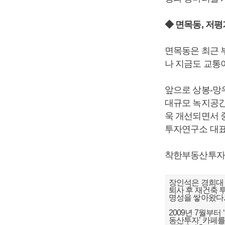
◆ 면목동, 저
면목동은 최근 
나 지금도 교통여
앞으로 상봉-망
대규모 녹지공간
욱 개선되면서 
투자연구소 대표
착한부동산투자연구소 h
장인석은 경희대 
퇴사 후 재건축 
명성을 쌓아왔다
2009년 7월부
동산투자’ 카페를