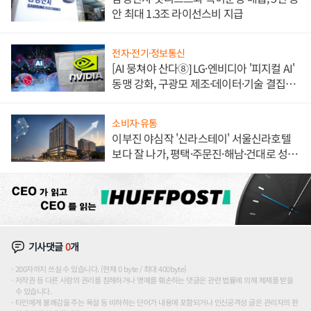
안 최대 1.3조 라이선스비 지급
전자·전기·정보통신
[AI 뭉쳐야 산다⑧] LG·엔비디아 '피지컬 AI'
동맹 강화, 구광모 제조·데이터·기술 결집
해 종합 로보틱스 기업으로
소비자·유통
이부진 야심작 '신라스테이' 서울신라호텔
보다 잘 나가, 평택·주문진·해남·건대로 성
장판 더 넓힌다
기사댓글
0
개
200자까지 쓰실 수 있습니다. (현재 0 byte / 최대 400byte)
저작권 등 다른 사람의 권리를 침해하거나 명예를 훼손하는 댓글은 관련 법률에 의해 제재를 받을
수 있습니다.
타인에게 불쾌감을 주는 욕설 등 비하하는 단어가 내용에 포함되거나 인신공격성 글은 관리자의 판