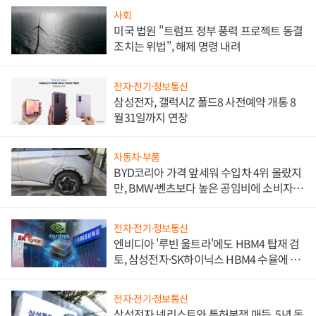
사회
미국 법원 "트럼프 정부 풍력 프로젝트 동결
조치는 위법", 해제 명령 내려
전자·전기·정보통신
삼성전자, 갤럭시Z 폴드8 사전예약 개통 8
월31일까지 연장
자동차·부품
BYD코리아 가격 앞세워 수입차 4위 올랐지
만, BMW·벤츠보다 높은 공임비에 소비자
불만 폭발
전자·전기·정보통신
엔비디아 '루빈 울트라'에도 HBM4 탑재 검
토, 삼성전자·SK하이닉스 HBM4 수율에 주
도권 갈린다
전자·전기·정보통신
삼성전자 넷리스트와 특허분쟁 매듭, 5년 동