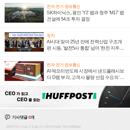
전자·전기·정보통신
SK하이닉스, 용인 'Y2' 팹과 청주 'M17' 팹
건설에 54조 투자 결정
정치
AI시대 맞아 25년 만에 전력산업 구조개
편 시동, '발전5사 통합' 넘어 '한전 지주사'
재편론도
전자·전기·정보통신
AI 메모리반도체 시장에서 낸드플래시보
다 D램 부각, 고객사 물량 선점 수요의 '우
선순위'
기사댓글
0
개
200자까지 쓰실 수 있습니다. (현재 0 byte / 최대 400byte)