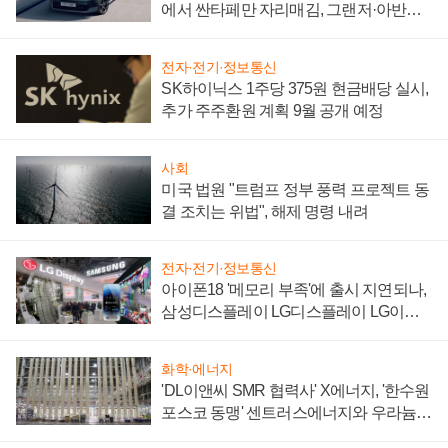
에서 싼타페만 자리매김, 그랜저·아반떼
'세단 쌍끌이'로 내수 방어
전자·전기·정보통신
SK하이닉스 1주당 375원 현금배당 실시,
추가 주주환원 계획 9월 공개 예정
사회
미국 법원 "트럼프 정부 풍력 프로젝트 동
결 조치는 위법", 해제 명령 내려
전자·전기·정보통신
아이폰18 '메모리 부족'에 출시 지연되나,
삼성디스플레이 LG디스플레이 LG이노
텍 '탈애플' 수익 다각화 속도
화학·에너지
'DL이앤씨 SMR 협력사' X에너지, '한수원
포스코 동맹' 센트러스에너지와 우라늄
계약 체결