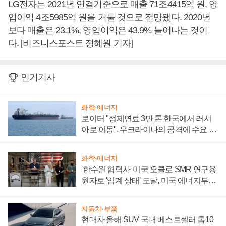
LG전자는 2021년 연결기준으로 매출 71조4415억 원, 영
업이익 4조5985억 원을 거둘 것으로 전망됐다. 2020년
보다 매출은 23.1%, 영업이익은 43.9% 늘어나는 것이
다. [비즈니스포스트 정혜원 기자]
인기기사
화학·에너지
로이터 "정제연료 3만 톤 한국에서 러시
아로 이동", 우크라이나의 공격에 수요 늘
어
화학·에너지
'한수원 협력사' 미국 오클로 SMR 연구용
원자로 '임계 상태' 도달, 미국 에너지부
"중요한 이정표"
자동차·부품
현대차 올해 SUV 국내 베스트셀러 톱10