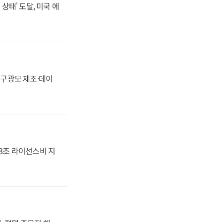
상태' 도달, 미국 에
화, 구광모 제조·데이
.3조 라이선스비 지