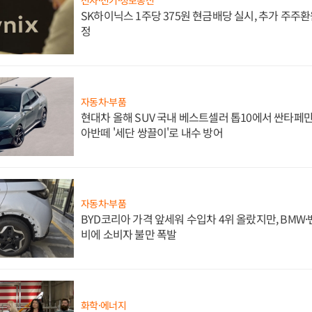
SK하이닉스 1주당 375원 현금배당 실시, 추가 주주환
정
자동차·부품
현대차 올해 SUV 국내 베스트셀러 톱10에서 싼타페만
아반떼 '세단 쌍끌이'로 내수 방어
자동차·부품
BYD코리아 가격 앞세워 수입차 4위 올랐지만, BMW
비에 소비자 불만 폭발
화학·에너지