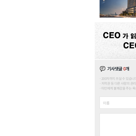
기사댓글
0
개
200자까지 쓰실 수 있습니다. (
저작권 등 다른 사람의 권리
타인에게 불쾌감을 주는 욕설