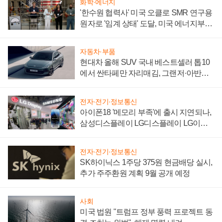
화학·에너지
'한수원 협력사' 미국 오클로 SMR 연구용
원자로 '임계 상태' 도달, 미국 에너지부
"중요한 이정표"
자동차·부품
현대차 올해 SUV 국내 베스트셀러 톱10
에서 싼타페만 자리매김, 그랜저·아반떼
'세단 쌍끌이'로 내수 방어
전자·전기·정보통신
아이폰18 '메모리 부족'에 출시 지연되나,
삼성디스플레이 LG디스플레이 LG이노
텍 '탈애플' 수익 다각화 속도
전자·전기·정보통신
SK하이닉스 1주당 375원 현금배당 실시,
추가 주주환원 계획 9월 공개 예정
사회
미국 법원 "트럼프 정부 풍력 프로젝트 동