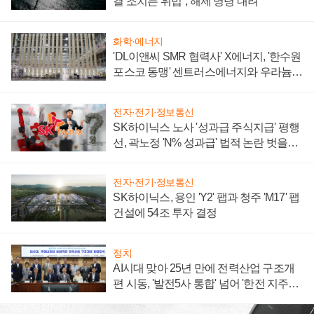
결 조치는 위법", 해제 명령 내려
화학·에너지
'DL이앤씨 SMR 협력사' X에너지, '한수원
포스코 동맹' 센트러스에너지와 우라늄
계약 체결
전자·전기·정보통신
SK하이닉스 노사 '성과급 주식지급' 평행
선, 곽노정 'N% 성과급' 법적 논란 벗을지
주목
전자·전기·정보통신
SK하이닉스, 용인 'Y2' 팹과 청주 'M17' 팹
건설에 54조 투자 결정
정치
AI시대 맞아 25년 만에 전력산업 구조개
편 시동, '발전5사 통합' 넘어 '한전 지주사'
재편론도