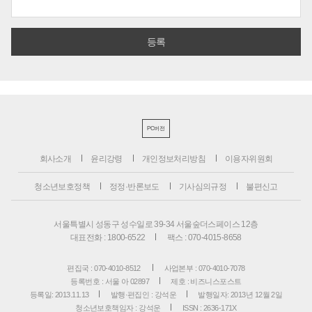
PC버전
회사소개
윤리강령
개인정보처리방침
이용자위원회
청소년보호정책
정정·반론보도
기사심의규정
불편신고
서울특별시 성동구 성수일로 39-34 서울숲더스페이스 12층
대표전화 : 1800-6522
팩스 : 070-4015-8658
편집국 : 070-4010-8512
사업본부 : 070-4010-7078
등록번호 : 서울 아 02897
제호 : 비즈니스포스트
등록일: 2013.11.13
발행·편집인 : 강석운
발행일자: 2013년 12월 2일
청소년보호책임자 : 강석운
ISSN : 2636-171X