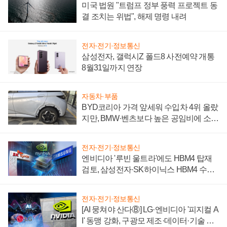
미국 법원 "트럼프 정부 풍력 프로젝트 동
결 조치는 위법", 해제 명령 내려
전자·전기·정보통신
삼성전자, 갤럭시Z 폴드8 사전예약 개통
8월31일까지 연장
자동차·부품
BYD코리아 가격 앞세워 수입차 4위 올랐
지만, BMW·벤츠보다 높은 공임비에 소비
자 불만 폭발
전자·전기·정보통신
엔비디아 '루빈 울트라'에도 HBM4 탑재
검토, 삼성전자·SK하이닉스 HBM4 수율
에 주도권 갈린다
전자·전기·정보통신
[AI 뭉쳐야 산다⑧] LG·엔비디아 '피지컬 A
I' 동맹 강화, 구광모 제조·데이터·기술 결