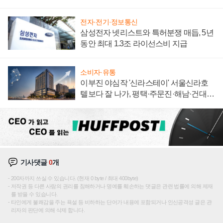
집해 종합 로보틱스 기업으로
전자·전기·정보통신
삼성전자 넷리스트와 특허분쟁 매듭, 5년
동안 최대 1.3조 라이선스비 지급
소비자·유통
이부진 야심작 '신라스테이' 서울신라호
텔보다 잘 나가, 평택·주문진·해남·건대로
성장판 더 넓힌다
기사댓글
0
개
200자까지 쓰실 수 있습니다. (현재 0 byte / 최대 400byte)
저작권 등 다른 사람의 권리를 침해하거나 명예를 훼손하는 댓글은 관련 법률에 의해 제재
를 받을 수 있습니다.
타인에게 불쾌감을 주는 욕설 등 비하하는 단어가 내용에 포함되거나 인신공격성 글은 관
리자의 판단에 의해 삭제 합니다.