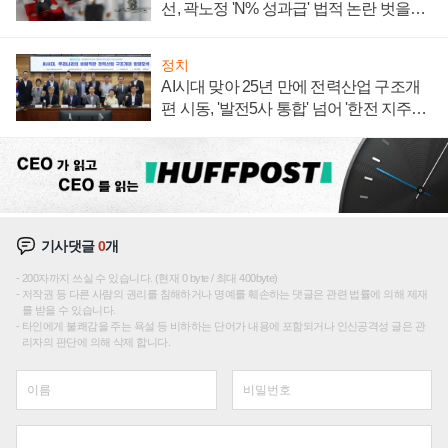
선, 곽노정 'N% 성과급' 법적 논란 벗을지
주목
정치
AI시대 맞아 25년 만에 전력산업 구조개
편 시동, '발전5사 통합' 넘어 '한전 지주사'
재편론도
기사댓글
0
개
200자까지 쓰실 수 있습니다. (현재 0 byte / 최대 400byte)
저작권 등 다른 사람의 권리를 침해하거나 명예를 훼손하는 댓글은 관련 법률에 의해 제재
를 받을 수 있습니다.
타인에게 불쾌감을 주는 욕설 등 비하하는 단어가 내용에 포함되거나 인신공격성 글은 관
리자의 판단에 의해 삭제 합니다.