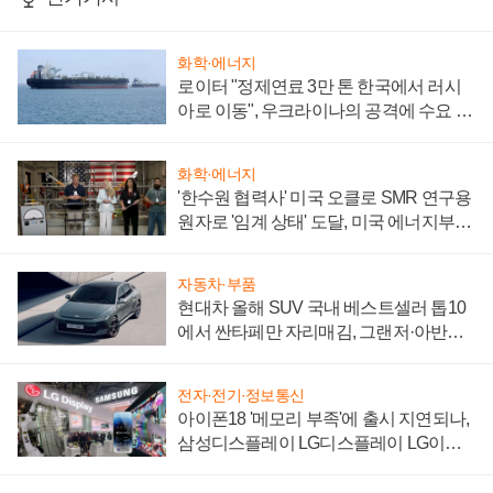
화학·에너지
로이터 "정제연료 3만 톤 한국에서 러시
아로 이동", 우크라이나의 공격에 수요 늘
어
화학·에너지
'한수원 협력사' 미국 오클로 SMR 연구용
원자로 '임계 상태' 도달, 미국 에너지부
"중요한 이정표"
자동차·부품
현대차 올해 SUV 국내 베스트셀러 톱10
에서 싼타페만 자리매김, 그랜저·아반떼
'세단 쌍끌이'로 내수 방어
전자·전기·정보통신
아이폰18 '메모리 부족'에 출시 지연되나,
삼성디스플레이 LG디스플레이 LG이노
텍 '탈애플' 수익 다각화 속도