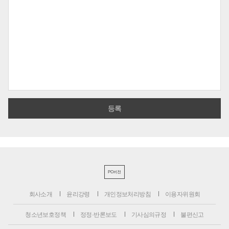
PC버전
회사소개
윤리강령
개인정보처리방침
이용자위원회
청소년보호정책
정정·반론보도
기사심의규정
불편신고