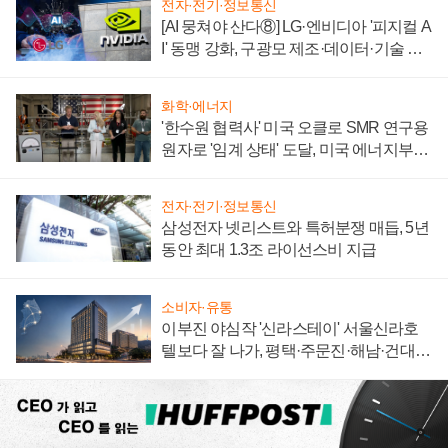
전자·전기·정보통신
[AI 뭉쳐야 산다⑧] LG·엔비디아 '피지컬 A
I' 동맹 강화, 구광모 제조·데이터·기술 결
집해 종합 로보틱스 기업으로
화학·에너지
'한수원 협력사' 미국 오클로 SMR 연구용
원자로 '임계 상태' 도달, 미국 에너지부
"중요한 이정표"
전자·전기·정보통신
삼성전자 넷리스트와 특허분쟁 매듭, 5년
동안 최대 1.3조 라이선스비 지급
소비자·유통
이부진 야심작 '신라스테이' 서울신라호
텔보다 잘 나가, 평택·주문진·해남·건대로
성장판 더 넓힌다