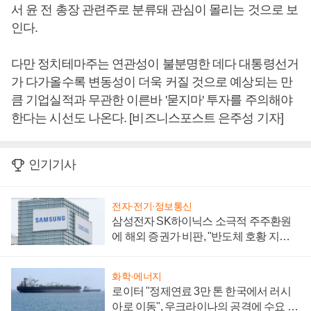
서 윤 전 총장 관련주로 분류돼 관심이 몰리는 것으로 보
인다.
다만 정치테마주는 연관성이 불분명한 데다 대통령선거
가 다가올수록 변동성이 더욱 커질 것으로 예상되는 만
큼 기업실적과 무관한 이른바 '묻지마' 투자를 주의해야
한다는 시선도 나온다. [비즈니스포스트 은주성 기자]
인기기사
전자·전기·정보통신
삼성전자 SK하이닉스 소극적 주주환원
에 해외 증권가 비판, "반도체 호황 지속
성 의문"
화학·에너지
로이터 "정제연료 3만 톤 한국에서 러시
아로 이동", 우크라이나의 공격에 수요 늘