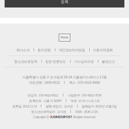
PC버전
회사소개
윤리강령
개인정보처리방침
이용자위원회
청소년보호정책
정정·반론보도
기사심의규정
불편신고
서울특별시 성동구 성수일로 39-34 서울숲더스페이스 12층
대표전화 : 1800-6522
팩스 : 070-4015-8658
편집국 : 070-4010-8512
사업본부 : 070-4010-7078
등록번호 : 서울 아 02897
제호 : 비즈니스포스트
등록일: 2013.11.13
발행·편집인 : 강석운
발행일자: 2013년 12월 2일
청소년보호책임자 : 강석운
ISSN : 2636-171X
Copyright ⓒ
B
USINESSPOST
. All rights reserved.