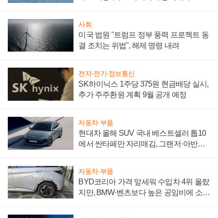
어
사회
미국 법원 "트럼프 정부 풍력 프로젝트 동
결 조치는 위법", 해제 명령 내려
전자·전기·정보통신
SK하이닉스 1주당 375원 현금배당 실시,
추가 주주환원 계획 9월 공개 예정
자동차·부품
현대차 올해 SUV 국내 베스트셀러 톱10
에서 싼타페만 자리매김, 그랜저·아반떼
'세단 쌍끌이'로 내수 방어
자동차·부품
BYD코리아 가격 앞세워 수입차 4위 올랐
지만, BMW·벤츠보다 높은 공임비에 소비
자 불만 폭발