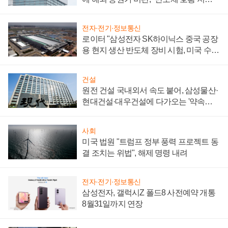
성 의문"
전자·전기·정보통신
로이터 "삼성전자 SK하이닉스 중국 공장
용 현지 생산 반도체 장비 시험, 미국 수출
통제 대비"
건설
원전 건설 국내외서 속도 붙어, 삼성물산·
현대건설·대우건설에 다가오는 '약속의
시간'
사회
미국 법원 "트럼프 정부 풍력 프로젝트 동
결 조치는 위법", 해제 명령 내려
전자·전기·정보통신
삼성전자, 갤럭시Z 폴드8 사전예약 개통
8월31일까지 연장