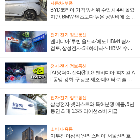
자동차·부품
BYD코리아 가격 앞세워 수입차 4위 올랐
지만, BMW·벤츠보다 높은 공임비에 소비
자 불만 폭발
전자·전기·정보통신
엔비디아 '루빈 울트라'에도 HBM4 탑재
검토, 삼성전자·SK하이닉스 HBM4 수율
에 주도권 갈린다
전자·전기·정보통신
[AI 뭉쳐야 산다⑧] LG·엔비디아 '피지컬 A
I' 동맹 강화, 구광모 제조·데이터·기술 결
집해 종합 로보틱스 기업으로
전자·전기·정보통신
삼성전자 넷리스트와 특허분쟁 매듭, 5년
동안 최대 1.3조 라이선스비 지급
소비자·유통
이부진 야심작 '신라스테이' 서울신라호