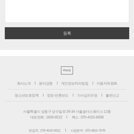
PC버전
회사소개
윤리강령
개인정보처리방침
이용자위원회
청소년보호정책
정정·반론보도
기사심의규정
불편신고
서울특별시 성동구 성수일로 39-34 서울숲더스페이스 12층
대표전화 : 1800-6522
팩스 : 070-4015-8658
편집국 : 070-4010-8512
사업본부 : 070-4010-7078