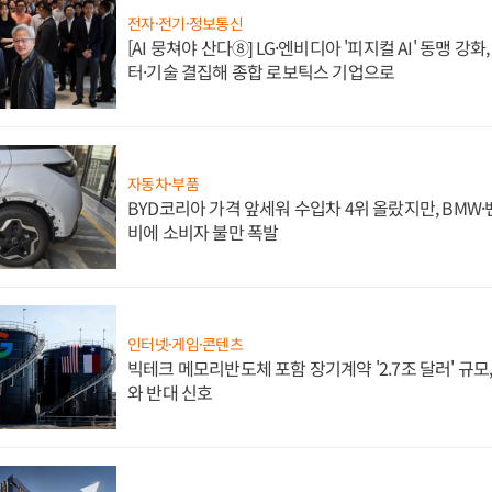
전자·전기·정보통신
[AI 뭉쳐야 산다⑧] LG·엔비디아 '피지컬 AI' 동맹 강
터·기술 결집해 종합 로보틱스 기업으로
자동차·부품
BYD코리아 가격 앞세워 수입차 4위 올랐지만, BMW
비에 소비자 불만 폭발
인터넷·게임·콘텐츠
빅테크 메모리반도체 포함 장기계약 '2.7조 달러' 규모,
와 반대 신호