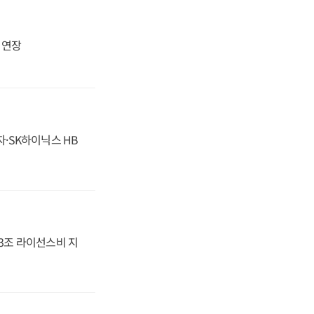
지 연장
자·SK하이닉스 HB
.3조 라이선스비 지