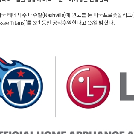
국 테네시주 내슈빌(Nashville)에 연고를 둔 미국프로풋볼리그(
see Titans)’를 3년 동안 공식후원한다고 13일 밝혔다.