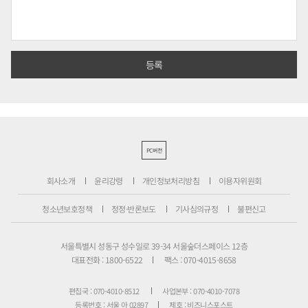
PC버전
회사소개
윤리강령
개인정보처리방침
이용자위원회
청소년보호정책
정정·반론보도
기사심의규정
불편신고
서울특별시 성동구 성수일로 39-34 서울숲더스페이스 12층
대표전화 : 1800-6522
팩스 : 070-4015-8658
편집국 : 070-4010-8512
사업본부 : 070-4010-7078
등록번호 : 서울 아 02897
제호 : 비즈니스포스트