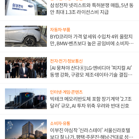
삼성전자 넷리스트와 특허분쟁 매듭, 5년 동
안 최대 1.3조 라이선스비 지급
자동차·부품
BYD코리아 가격 앞세워 수입차 4위 올랐지
만, BMW·벤츠보다 높은 공임비에 소비자
불만 폭발
전자·전기·정보통신
[AI 뭉쳐야 산다⑧] LG·엔비디아 '피지컬 AI'
동맹 강화, 구광모 제조·데이터·기술 결집
해 종합 로보틱스 기업으로
인터넷·게임·콘텐츠
빅테크 메모리반도체 포함 장기계약 '2.7조
달러' 규모, AI 투자 위축 우려와 반대 신호
소비자·유통
이부진 야심작 '신라스테이' 서울신라호텔
보다 잘 나가, 평택·주문진·해남·건대로 성