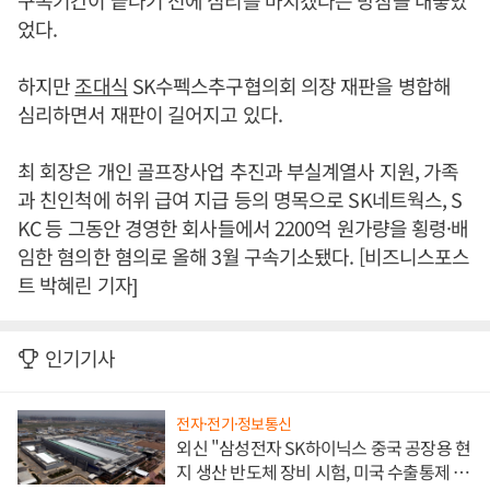
구속기간이 끝나기 전에 심리를 마치겠다는 방침을 내놓았
었다.
하지만
조대식
SK수펙스추구협의회 의장 재판을 병합해
심리하면서 재판이 길어지고 있다.
최 회장은 개인 골프장사업 추진과 부실계열사 지원, 가족
과 친인척에 허위 급여 지급 등의 명목으로 SK네트웍스, S
KC 등 그동안 경영한 회사들에서 2200억 원가량을 횡령·배
임한 혐의한 혐의로 올해 3월 구속기소됐다. [비즈니스포스
트 박혜린 기자]
인기기사
전자·전기·정보통신
외신 "삼성전자 SK하이닉스 중국 공장용 현
지 생산 반도체 장비 시험, 미국 수출통제 대