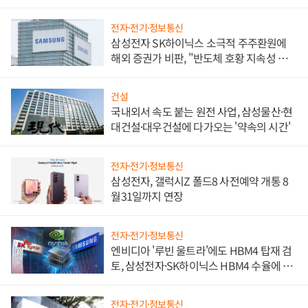
비"
전자·전기·정보통신
삼성전자 SK하이닉스 소극적 주주환원에
해외 증권가 비판, "반도체 호황 지속성 의
문"
건설
국내외서 속도 붙는 원전 사업, 삼성물산·현
대건설·대우건설에 다가오는 '약속의 시간'
전자·전기·정보통신
삼성전자, 갤럭시Z 폴드8 사전예약 개통 8
월31일까지 연장
전자·전기·정보통신
엔비디아 '루빈 울트라'에도 HBM4 탑재 검
토, 삼성전자·SK하이닉스 HBM4 수율에 주
도권 갈린다
전자·전기·정보통신