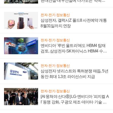
현대건설·대우건설에 다가오는 '약속의
시간'
전자·전기·정보통신
삼성전자, 갤럭시Z 폴드8 사전예약 개통
8월31일까지 연장
전자·전기·정보통신
엔비디아 '루빈 울트라'에도 HBM4 탑재
검토, 삼성전자·SK하이닉스 HBM4 수율
에 주도권 갈린다
전자·전기·정보통신
삼성전자 넷리스트와 특허분쟁 매듭, 5년
동안 최대 1.3조 라이선스비 지급
전자·전기·정보통신
[AI 뭉쳐야 산다⑧] LG·엔비디아 '피지컬 A
I' 동맹 강화, 구광모 제조·데이터·기술 결
집해 종합 로보틱스 기업으로