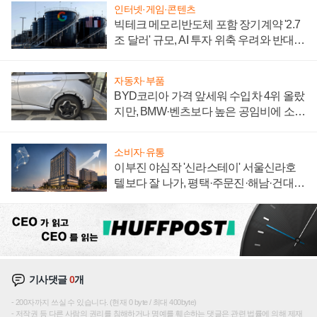
인터넷·게임·콘텐츠
빅테크 메모리반도체 포함 장기계약 '2.7
조 달러' 규모, AI 투자 위축 우려와 반대
신호
자동차·부품
BYD코리아 가격 앞세워 수입차 4위 올랐
지만, BMW·벤츠보다 높은 공임비에 소비
자 불만 폭발
소비자·유통
이부진 야심작 '신라스테이' 서울신라호
텔보다 잘 나가, 평택·주문진·해남·건대로
성장판 더 넓힌다
기사댓글
0
개
200자까지 쓰실 수 있습니다. (현재 0 byte / 최대 400byte)
저작권 등 다른 사람의 권리를 침해하거나 명예를 훼손하는 댓글은 관련 법률에 의해 제재