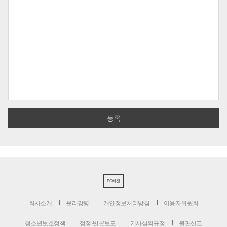
PC버전
회사소개
윤리강령
개인정보처리방침
이용자위원회
청소년보호정책
정정·반론보도
기사심의규정
불편신고