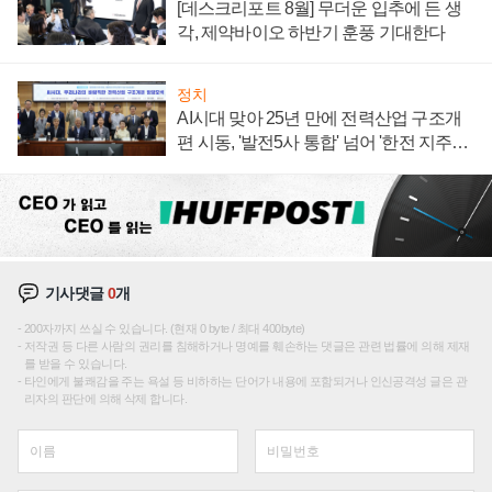
[데스크리포트 8월] 무더운 입추에 든 생
각, 제약바이오 하반기 훈풍 기대한다
정치
AI시대 맞아 25년 만에 전력산업 구조개
편 시동, '발전5사 통합' 넘어 '한전 지주사'
재편론도
기사댓글
0
개
200자까지 쓰실 수 있습니다. (현재 0 byte / 최대 400byte)
저작권 등 다른 사람의 권리를 침해하거나 명예를 훼손하는 댓글은 관련 법률에 의해 제재
를 받을 수 있습니다.
타인에게 불쾌감을 주는 욕설 등 비하하는 단어가 내용에 포함되거나 인신공격성 글은 관
리자의 판단에 의해 삭제 합니다.