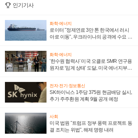
인기기사
화학·에너지
로이터 "정제연료 3만 톤 한국에서 러시
아로 이동", 우크라이나의 공격에 수요 늘
어
화학·에너지
'한수원 협력사' 미국 오클로 SMR 연구용
원자로 '임계 상태' 도달, 미국 에너지부
"중요한 이정표"
전자·전기·정보통신
SK하이닉스 1주당 375원 현금배당 실시,
추가 주주환원 계획 9월 공개 예정
사회
미국 법원 "트럼프 정부 풍력 프로젝트 동
결 조치는 위법", 해제 명령 내려