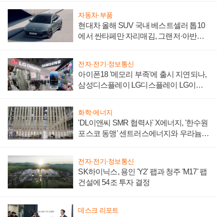
자동차·부품
현대차 올해 SUV 국내 베스트셀러 톱10
에서 싼타페만 자리매김, 그랜저·아반떼
'세단 쌍끌이'로 내수 방어
전자·전기·정보통신
아이폰18 '메모리 부족'에 출시 지연되나,
삼성디스플레이 LG디스플레이 LG이노
텍 '탈애플' 수익 다각화 속도
화학·에너지
'DL이앤씨 SMR 협력사' X에너지, '한수원
포스코 동맹' 센트러스에너지와 우라늄
계약 체결
전자·전기·정보통신
SK하이닉스, 용인 'Y2' 팹과 청주 'M17' 팹
건설에 54조 투자 결정
데스크 리포트