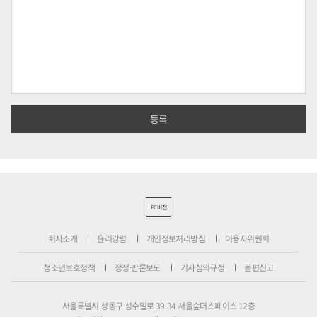
PC버전
회사소개
윤리강령
개인정보처리방침
이용자위원회
청소년보호정책
정정·반론보도
기사심의규정
불편신고
서울특별시 성동구 성수일로 39-34 서울숲더스페이스 12층