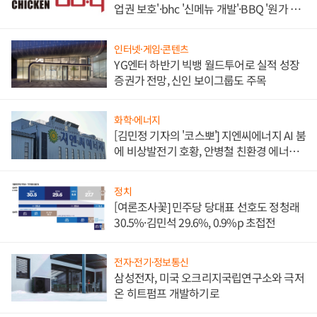
업권 보호'·bhc '신메뉴 개발'·BBQ '원가 부
담'
인터넷·게임·콘텐츠
YG엔터 하반기 빅뱅 월드투어로 실적 성장
증권가 전망, 신인 보이그룹도 주목
화학·에너지
[김민정 기자의 '코스뽀'] 지엔씨에너지 AI 붐
에 비상발전기 호황, 안병철 친환경 에너지
발전전문기업 향한다
정치
[여론조사꽃] 민주당 당대표 선호도 정청래
30.5%·김민석 29.6%, 0.9%p 초접전
전자·전기·정보통신
삼성전자, 미국 오크리지국립연구소와 극저
온 히트펌프 개발하기로