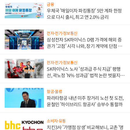
금융
우체국 '매일이자 파킹통장' 5만 계좌 한정
으로 다시 출시, 최고 연 2.0% 금리
전자·전기·정보통신
삼성전자 SK하이닉스 D램 가격에 해외 증
권가 '고점' 시각 나와, 장기 계약에 단점 부
각
전자·전기·정보통신
SK하이닉스 노사 '성과급 주식 지급' 평행
선, 곽노정 'N% 성과급' 법적 논란 벗을지 주
목
항공·물류
파라타항공 내년 미주 장거리 노선 첫 도전,
윤철민 '하이브리드 항공사' 승부수 통할까
소비자·유통
치킨3사 '가맹점 상생' 비교해보니, 교촌 '영