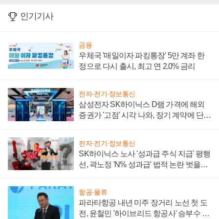
인기기사
금융
우체국 '매일이자 파킹통장' 5만 계좌 한
정으로 다시 출시, 최고 연 2.0% 금리
전자·전기·정보통신
삼성전자 SK하이닉스 D램 가격에 해외
증권가 '고점' 시각 나와, 장기 계약에 단점
부각
전자·전기·정보통신
SK하이닉스 노사 '성과급 주식 지급' 평행
선, 곽노정 'N% 성과급' 법적 논란 벗을지
주목
항공·물류
파라타항공 내년 미주 장거리 노선 첫 도
전, 윤철민 '하이브리드 항공사' 승부수 통