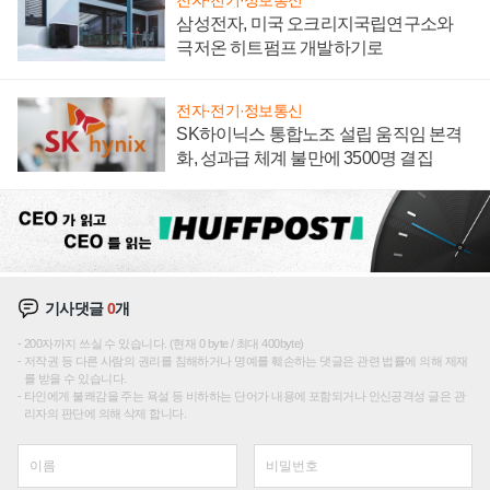
전자·전기·정보통신
삼성전자, 미국 오크리지국립연구소와
극저온 히트펌프 개발하기로
전자·전기·정보통신
SK하이닉스 통합노조 설립 움직임 본격
화, 성과급 체계 불만에 3500명 결집
기사댓글
0
개
200자까지 쓰실 수 있습니다. (현재 0 byte / 최대 400byte)
저작권 등 다른 사람의 권리를 침해하거나 명예를 훼손하는 댓글은 관련 법률에 의해 제재
를 받을 수 있습니다.
타인에게 불쾌감을 주는 욕설 등 비하하는 단어가 내용에 포함되거나 인신공격성 글은 관
리자의 판단에 의해 삭제 합니다.