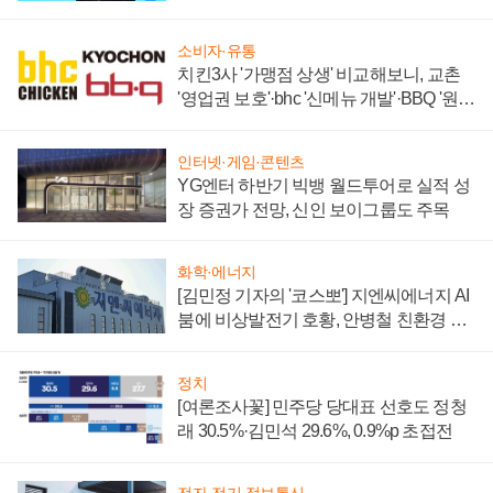
할까
소비자·유통
치킨3사 '가맹점 상생' 비교해보니, 교촌
'영업권 보호'·bhc '신메뉴 개발'·BBQ '원가
부담'
인터넷·게임·콘텐츠
YG엔터 하반기 빅뱅 월드투어로 실적 성
장 증권가 전망, 신인 보이그룹도 주목
화학·에너지
[김민정 기자의 '코스뽀'] 지엔씨에너지 AI
붐에 비상발전기 호황, 안병철 친환경 에
너지 발전전문기업 향한다
정치
[여론조사꽃] 민주당 당대표 선호도 정청
래 30.5%·김민석 29.6%, 0.9%p 초접전