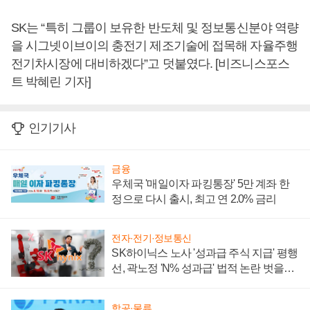
SK는 “특히 그룹이 보유한 반도체 및 정보통신분야 역량
을 시그넷이브이의 충전기 제조기술에 접목해 자율주행
전기차시장에 대비하겠다”고 덧붙였다. [비즈니스포스
트 박혜린 기자]
인기기사
금융
우체국 '매일이자 파킹통장' 5만 계좌 한
정으로 다시 출시, 최고 연 2.0% 금리
전자·전기·정보통신
SK하이닉스 노사 '성과급 주식 지급' 평행
선, 곽노정 'N% 성과급' 법적 논란 벗을지
주목
항공·물류