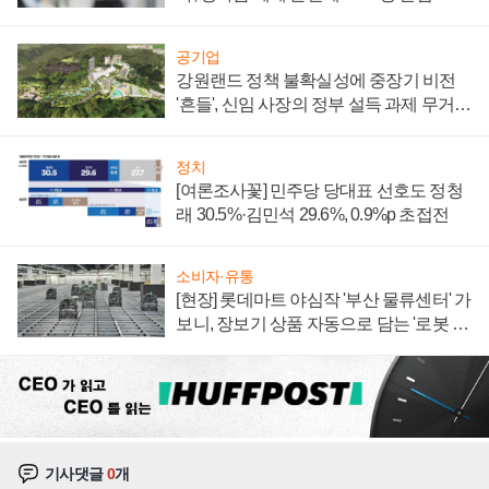
공기업
강원랜드 정책 불확실성에 중장기 비전
'흔들', 신임 사장의 정부 설득 과제 무거워
져
정치
[여론조사꽃] 민주당 당대표 선호도 정청
래 30.5%·김민석 29.6%, 0.9%p 초접전
소비자·유통
[현장] 롯데마트 야심작 '부산 물류센터' 가
보니, 장보기 상품 자동으로 담는 '로봇 40
0대' 장관
기사댓글
0
개