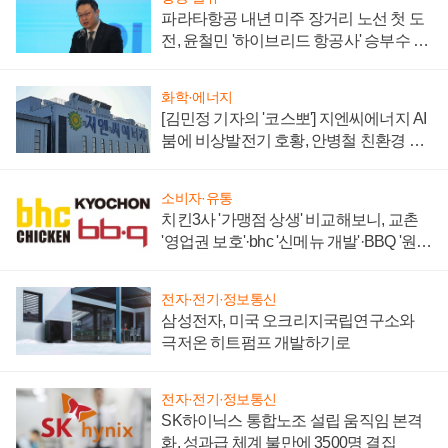
파라타항공 내년 미주 장거리 노선 첫 도
전, 윤철민 '하이브리드 항공사' 승부수 통
할까
화학·에너지
[김민정 기자의 '코스뽀'] 지엔씨에너지 AI
붐에 비상발전기 호황, 안병철 친환경 에
너지 발전전문기업 향한다
소비자·유통
치킨3사 '가맹점 상생' 비교해보니, 교촌
'영업권 보호'·bhc '신메뉴 개발'·BBQ '원가
부담'
전자·전기·정보통신
삼성전자, 미국 오크리지국립연구소와
극저온 히트펌프 개발하기로
전자·전기·정보통신
SK하이닉스 통합노조 설립 움직임 본격
화, 성과급 체계 불만에 3500명 결집