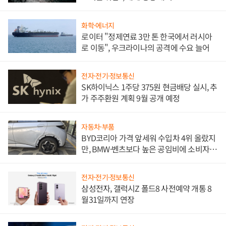
화학·에너지
로이터 "정제연료 3만 톤 한국에서 러시아
로 이동", 우크라이나의 공격에 수요 늘어
전자·전기·정보통신
SK하이닉스 1주당 375원 현금배당 실시, 추
가 주주환원 계획 9월 공개 예정
자동차·부품
BYD코리아 가격 앞세워 수입차 4위 올랐지
만, BMW·벤츠보다 높은 공임비에 소비자
불만 폭발
전자·전기·정보통신
삼성전자, 갤럭시Z 폴드8 사전예약 개통 8
월31일까지 연장