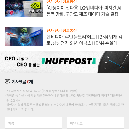
전자·전기·정보통신
[AI 뭉쳐야 산다⑧] LG·엔비디아 '피지컬 AI'
동맹 강화, 구광모 제조·데이터·기술 결집
해 종합 로보틱스 기업으로
전자·전기·정보통신
엔비디아 '루빈 울트라'에도 HBM4 탑재 검
토, 삼성전자·SK하이닉스 HBM4 수율에 주
도권 갈린다
기사댓글
0
개
200자까지 쓰실 수 있습니다. (현재 0 byte / 최대 400byte)
저작권 등 다른 사람의 권리를 침해하거나 명예를 훼손하는 댓글은 관련 법률에 의해 제재를 받을
수 있습니다.
타인에게 불쾌감을 주는 욕설 등 비하하는 단어가 내용에 포함되거나 인신공격성 글은 관리자의 판
단에 의해 삭제 합니다.