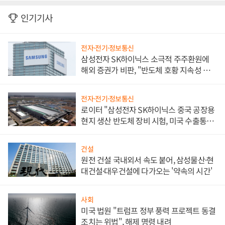
인기기사
전자·전기·정보통신
삼성전자 SK하이닉스 소극적 주주환원에
해외 증권가 비판, "반도체 호황 지속성 의
문"
전자·전기·정보통신
로이터 "삼성전자 SK하이닉스 중국 공장용
현지 생산 반도체 장비 시험, 미국 수출통제
대비"
건설
원전 건설 국내외서 속도 붙어, 삼성물산·현
대건설·대우건설에 다가오는 '약속의 시간'
사회
미국 법원 "트럼프 정부 풍력 프로젝트 동결
조치는 위법", 해제 명령 내려