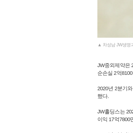
▲ 차성남 JW생명
JW중외제약은 2
순손실 2억810
2020년 2분기
했다.
JW홀딩스는 202
이익 17억780