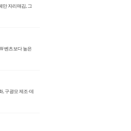
페만 자리매김, 그
MW·벤츠보다 높은
강화, 구광모 제조·데