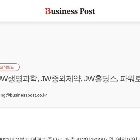
실적발표
 JW생명과학, JW중외제약, JW홀딩스, 파
8
g@businesspost.co.kr
21년 2분기 연결기준으로 매출 412억4700만 원, 영업이익 7