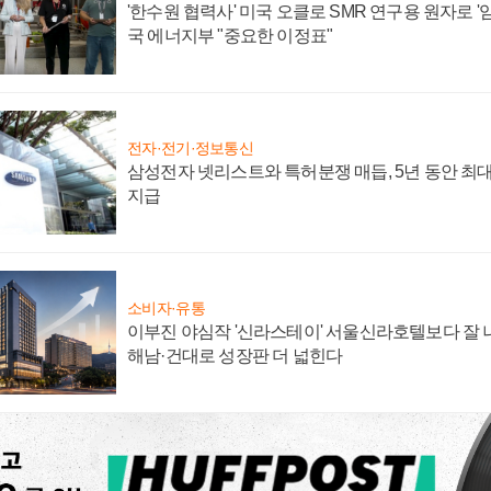
'한수원 협력사' 미국 오클로 SMR 연구용 원자로 '임
국 에너지부 "중요한 이정표"
전자·전기·정보통신
삼성전자 넷리스트와 특허분쟁 매듭, 5년 동안 최대
지급
소비자·유통
이부진 야심작 '신라스테이' 서울신라호텔보다 잘 나
해남·건대로 성장판 더 넓힌다