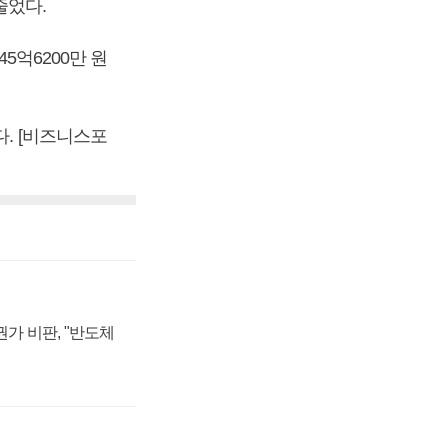
줄었다.
5억6200만 원
다. [비즈니스포
가 비판, "반도체