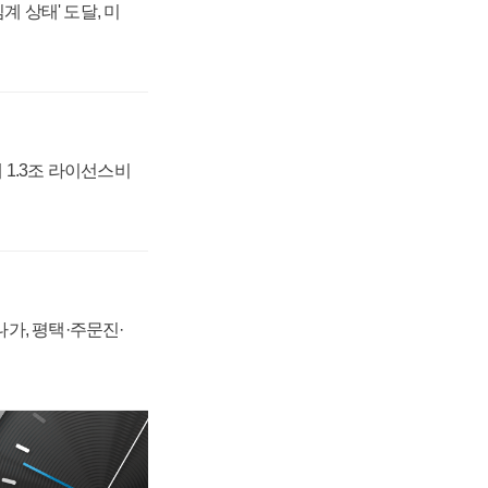
계 상태' 도달, 미
 1.3조 라이선스비
가, 평택·주문진·