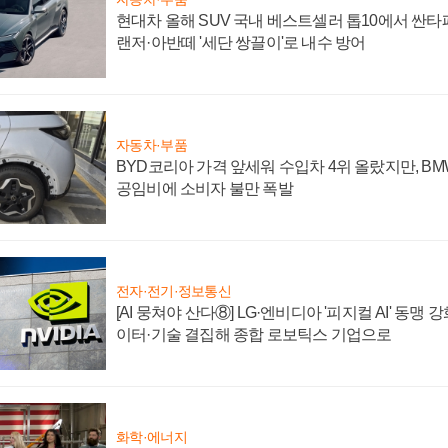
현대차 올해 SUV 국내 베스트셀러 톱10에서 싼타
랜저·아반떼 '세단 쌍끌이'로 내수 방어
자동차·부품
BYD코리아 가격 앞세워 수입차 4위 올랐지만, B
공임비에 소비자 불만 폭발
전자·전기·정보통신
[AI 뭉쳐야 산다⑧] LG·엔비디아 '피지컬 AI' 동맹 
이터·기술 결집해 종합 로보틱스 기업으로
화학·에너지