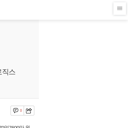
워로직스
0
0억7600만 원,