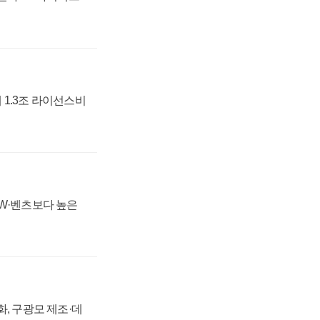
 1.3조 라이선스비
MW·벤츠보다 높은
강화, 구광모 제조·데