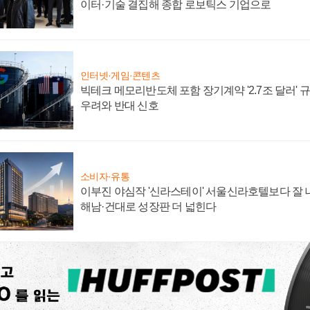
이터·기술 결집해 종합 로보틱스 기업으로
인터넷·게임·콘텐츠
빅테크 메모리반도체 포함 장기계약 '2.7조 달러' 규모
우려와 반대 신호
소비자·유통
이부진 야심작 '신라스테이' 서울신라호텔보다 잘 나
해남·건대로 성장판 더 넓힌다