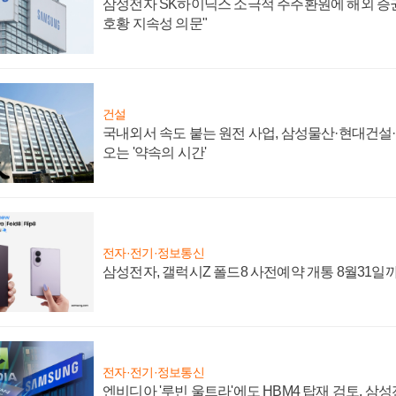
삼성전자 SK하이닉스 소극적 주주환원에 해외 증권
호황 지속성 의문"
건설
국내외서 속도 붙는 원전 사업, 삼성물산·현대건설
오는 '약속의 시간'
전자·전기·정보통신
삼성전자, 갤럭시Z 폴드8 사전예약 개통 8월31일
전자·전기·정보통신
엔비디아 '루빈 울트라'에도 HBM4 탑재 검토, 삼