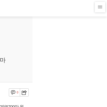
파마
0
억5700만 원,