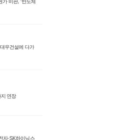
가 비판, "반도체
·대우건설에 다가
까지 연장
성전자·SK하이닉스