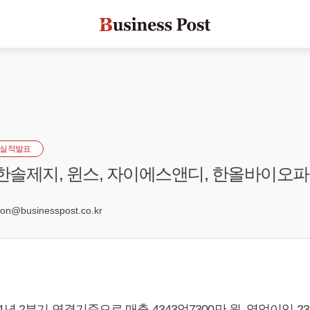
실적발표
 한솔제지, 윈스, 자이에스앤디, 한올바이오
1
@businesspost.co.kr
년 2분기 연결기준으로 매출 4343억7300만 원, 영업이익 232