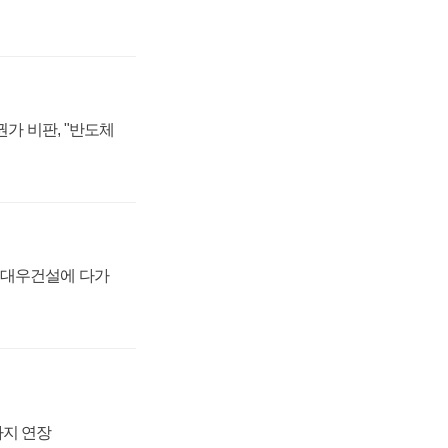
가 비판, "반도체
·대우건설에 다가
까지 연장