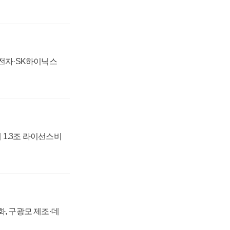
성전자·SK하이닉스
 1.3조 라이선스비
강화, 구광모 제조·데