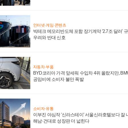
인터넷·게임·콘텐츠
빅테크 메모리반도체 포함 장기계약 '2.7조 달러' 규모
우려와 반대 신호
자동차·부품
BYD코리아 가격 앞세워 수입차 4위 올랐지만, B
공임비에 소비자 불만 폭발
소비자·유통
이부진 야심작 '신라스테이' 서울신라호텔보다 잘 나
해남·건대로 성장판 더 넓힌다