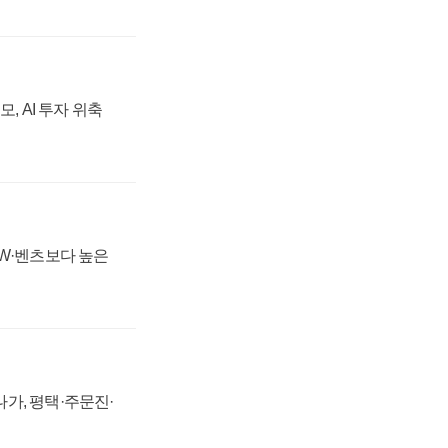
, AI 투자 위축
MW·벤츠보다 높은
가, 평택·주문진·