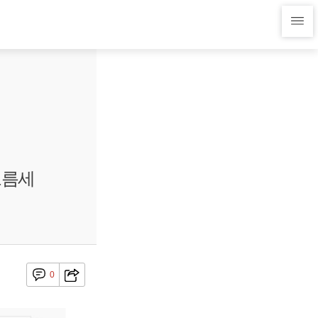
오름세
0