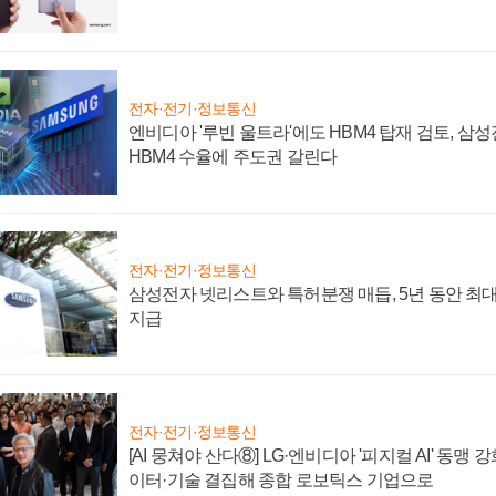
전자·전기·정보통신
엔비디아 '루빈 울트라'에도 HBM4 탑재 검토, 삼
HBM4 수율에 주도권 갈린다
전자·전기·정보통신
삼성전자 넷리스트와 특허분쟁 매듭, 5년 동안 최대
지급
전자·전기·정보통신
[AI 뭉쳐야 산다⑧] LG·엔비디아 '피지컬 AI' 동맹 
이터·기술 결집해 종합 로보틱스 기업으로