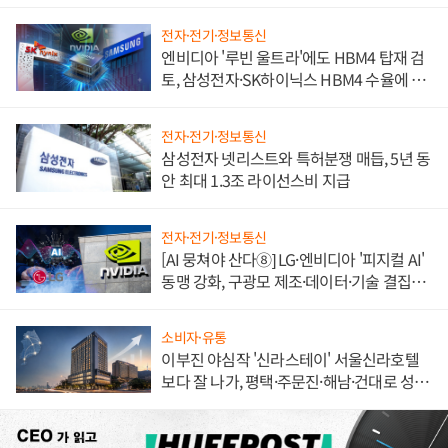
불만 폭발
전자·전기·정보통신
엔비디아 '루빈 울트라'에도 HBM4 탑재 검
토, 삼성전자·SK하이닉스 HBM4 수율에 주
도권 갈린다
전자·전기·정보통신
삼성전자 넷리스트와 특허분쟁 매듭, 5년 동
안 최대 1.3조 라이선스비 지급
전자·전기·정보통신
[AI 뭉쳐야 산다⑧] LG·엔비디아 '피지컬 AI'
동맹 강화, 구광모 제조·데이터·기술 결집
해 종합 로보틱스 기업으로
소비자·유통
이부진 야심작 '신라스테이' 서울신라호텔
보다 잘 나가, 평택·주문진·해남·건대로 성
장판 더 넓힌다