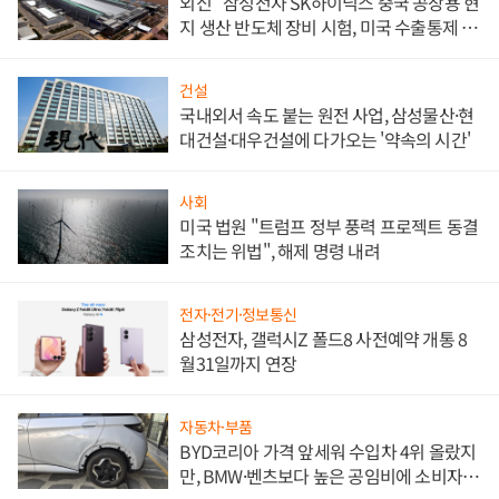
외신 "삼성전자 SK하이닉스 중국 공장용 현
지 생산 반도체 장비 시험, 미국 수출통제 대
비"
건설
국내외서 속도 붙는 원전 사업, 삼성물산·현
대건설·대우건설에 다가오는 '약속의 시간'
사회
미국 법원 "트럼프 정부 풍력 프로젝트 동결
조치는 위법", 해제 명령 내려
전자·전기·정보통신
삼성전자, 갤럭시Z 폴드8 사전예약 개통 8
월31일까지 연장
자동차·부품
BYD코리아 가격 앞세워 수입차 4위 올랐지
만, BMW·벤츠보다 높은 공임비에 소비자