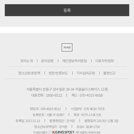
PC버전
회사소개
윤리강령
개인정보처리방침
이용자위원회
청소년보호정책
정정·반론보도
기사심의규정
불편신고
서울특별시 성동구 성수일로 39-34 서울숲더스페이스 12층
대표전화 : 1800-6522
팩스 : 070-4015-8658
편집국 : 070-4010-8512
사업본부 : 070-4010-7078
등록번호 : 서울 아 02897
제호 : 비즈니스포스트
등록일: 2013.11.13
발행·편집인 : 강석운
발행일자: 2013년 12월 2일
청소년보호책임자 : 강석운
ISSN : 2636-171X
Copyright ⓒ
B
USINESSPOST
. All rights reserved.