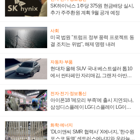
SK하이닉스 1주당 375원 현금배당 실시,
추가 주주환원 계획 9월 공개 예정
사회
미국 법원 "트럼프 정부 풍력 프로젝트 동
결 조치는 위법", 해제 명령 내려
자동차·부품
현대차 올해 SUV 국내 베스트셀러 톱10
에서 싼타페만 자리매김, 그랜저·아반떼
'세단 쌍끌이'로 내수 방어
전자·전기·정보통신
아이폰18 '메모리 부족'에 출시 지연되나,
삼성디스플레이 LG디스플레이 LG이노
텍 '탈애플' 수익 다각화 속도
화학·에너지
'DL이앤씨 SMR 협력사' X에너지, '한수원
포스코 동맹' 센트러스에너지와 우라늄