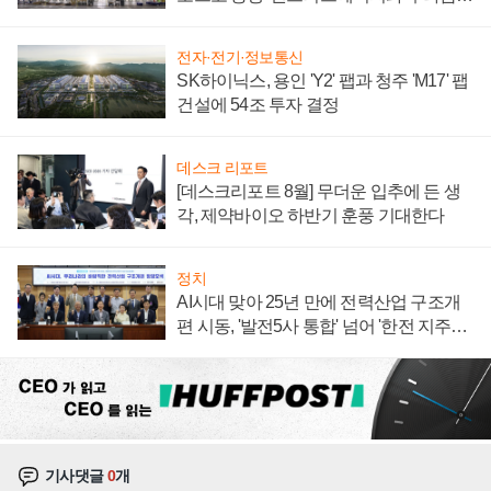
계약 체결
전자·전기·정보통신
SK하이닉스, 용인 'Y2' 팹과 청주 'M17' 팹
건설에 54조 투자 결정
데스크 리포트
[데스크리포트 8월] 무더운 입추에 든 생
각, 제약바이오 하반기 훈풍 기대한다
정치
AI시대 맞아 25년 만에 전력산업 구조개
편 시동, '발전5사 통합' 넘어 '한전 지주사'
재편론도
기사댓글
0
개