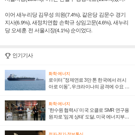
이어 새누리당 김무성 의원(7.4%), 같은당 김문수 경기
지사(6.9%), 새정치연합 손학규 상임고문(4.6%), 새누리
당 오세훈 전 서울시장(4.1%) 순이었다.
인기기사
화학·에너지
로이터 "정제연료 3만 톤 한국에서 러시
아로 이동", 우크라이나의 공격에 수요 늘
어
화학·에너지
'한수원 협력사' 미국 오클로 SMR 연구용
원자로 '임계 상태' 도달, 미국 에너지부
"중요한 이정표"
전자·전기·정보통신