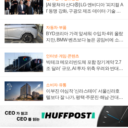
[AI 뭉쳐야 산다⑧] LG·엔비디아 '피지컬 A
I' 동맹 강화, 구광모 제조·데이터·기술 결
집해 종합 로보틱스 기업으로
자동차·부품
BYD코리아 가격 앞세워 수입차 4위 올랐
지만, BMW·벤츠보다 높은 공임비에 소비
자 불만 폭발
인터넷·게임·콘텐츠
빅테크 메모리반도체 포함 장기계약 '2.7
조 달러' 규모, AI 투자 위축 우려와 반대
신호
소비자·유통
이부진 야심작 '신라스테이' 서울신라호
텔보다 잘 나가, 평택·주문진·해남·건대로
성장판 더 넓힌다