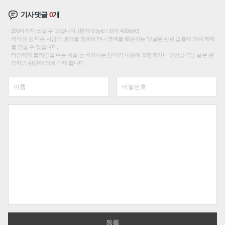
기사댓글
0
개
200자까지 쓰실 수 있습니다. (현재 0 byte / 최대 400byte)
저작권 등 다른 사람의 권리를 침해하거나 명예를 훼손하는 댓글은 관련 법률에 의해 제재
를 받을 수 있습니다.
타인에게 불쾌감을 주는 욕설 등 비하하는 단어가 내용에 포함되거나 인신공격성 글은 관
리자의 판단에 의해 삭제 합니다.