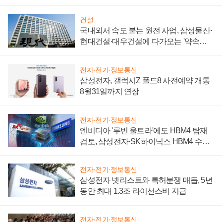
성 의문"
건설
국내외서 속도 붙는 원전 사업, 삼성물산·
현대건설·대우건설에 다가오는 '약속의
시간'
전자·전기·정보통신
삼성전자, 갤럭시Z 폴드8 사전예약 개통
8월31일까지 연장
전자·전기·정보통신
엔비디아 '루빈 울트라'에도 HBM4 탑재
검토, 삼성전자·SK하이닉스 HBM4 수율
에 주도권 갈린다
전자·전기·정보통신
삼성전자 넷리스트와 특허분쟁 매듭, 5년
동안 최대 1.3조 라이선스비 지급
전자·전기·정보통신