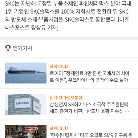
SKC는 지난해 고정밀 부품소재인 파인세라믹스 분야 국내
1위 기업인 SKC솔믹스를 100% 자회사로 전환한 뒤 SKC
의 반도체 소재·부품사업을 SKC솔믹스로 통합했다. [비즈
니스포스트 장상유 기자]
인기기사
화학·에너지
로이터 "정제연료 3만 톤 한국에서 러시아
로 이동", 우크라이나의 공격에 수요 늘어
전자·전기·정보통신
삼성전자 SK하이닉스 소극적 주주환원에
해외 증권가 비판, "반도체 호황 지속성 의
문"
화학·에너지
'한수원 협력사' 미국 오클로 SMR 연구용 원