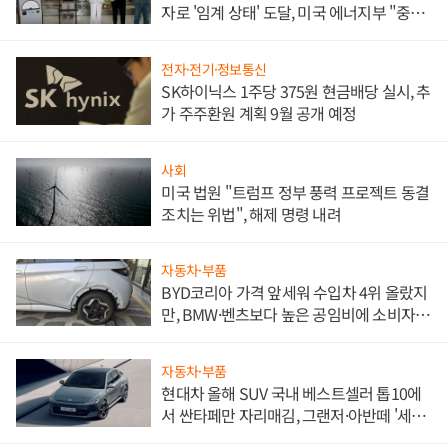
자로 '임계 상태' 도달, 미국 에너지부 "중요
한 이정표"
전자·전기·정보통신
SK하이닉스 1주당 375원 현금배당 실시, 추
가 주주환원 계획 9월 공개 예정
사회
미국 법원 "트럼프 정부 풍력 프로젝트 동결
조치는 위법", 해제 명령 내려
자동차·부품
BYD코리아 가격 앞세워 수입차 4위 올랐지
만, BMW·벤츠보다 높은 공임비에 소비자
불만 폭발
자동차·부품
현대차 올해 SUV 국내 베스트셀러 톱10에
서 싼타페만 자리매김, 그랜저·아반떼 '세단
쌍끌이'로 내수 방어