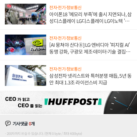
전자·전기·정보통신
아이폰18 '메모리 부족'에 출시 지연되나, 삼
성디스플레이 LG디스플레이 LG이노텍 '탈
애플' 수익 다각화 속도
전자·전기·정보통신
[AI 뭉쳐야 산다⑧] LG·엔비디아 '피지컬 AI'
동맹 강화, 구광모 제조·데이터·기술 결집
해 종합 로보틱스 기업으로
전자·전기·정보통신
삼성전자 넷리스트와 특허분쟁 매듭, 5년 동
안 최대 1.3조 라이선스비 지급
기사댓글
0
개
200자까지 쓰실 수 있습니다. (현재 0 byte / 최대 400byte)