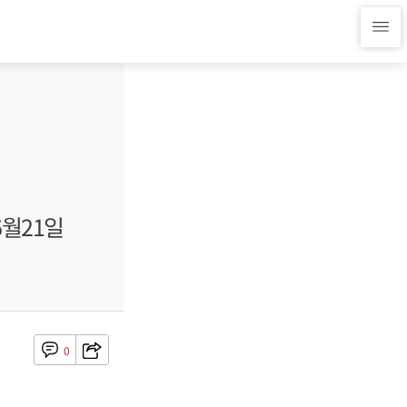
6월21일
0