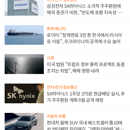
삼성전자 SK하이닉스 소극적 주주환원에
해외 증권가 비판, "반도체 호황 지속성 의
문"
화학·에너지
로이터 "정제연료 3만 톤 한국에서 러시아
로 이동", 우크라이나의 공격에 수요 늘어
사회
미국 법원 "트럼프 정부 풍력 프로젝트 동결
조치는 위법", 해제 명령 내려
전자·전기·정보통신
SK하이닉스 1주당 375원 현금배당 실시, 추
가 주주환원 계획 9월 공개 예정
자동차·부품
현대차 올해 SUV 국내 베스트셀러 톱10에
서 싼타페만 자리매김, 그랜저·아반떼 '세단