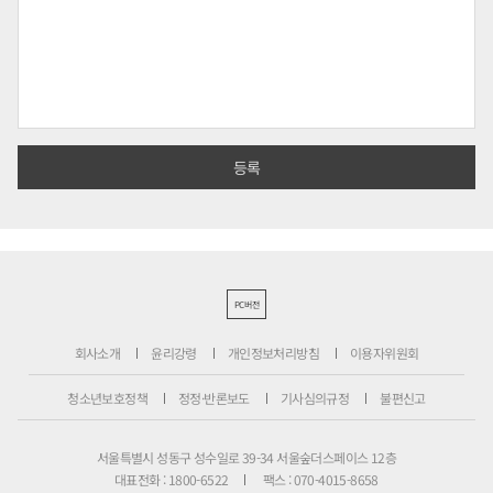
PC버전
회사소개
윤리강령
개인정보처리방침
이용자위원회
청소년보호정책
정정·반론보도
기사심의규정
불편신고
서울특별시 성동구 성수일로 39-34 서울숲더스페이스 12층
대표전화 : 1800-6522
팩스 : 070-4015-8658