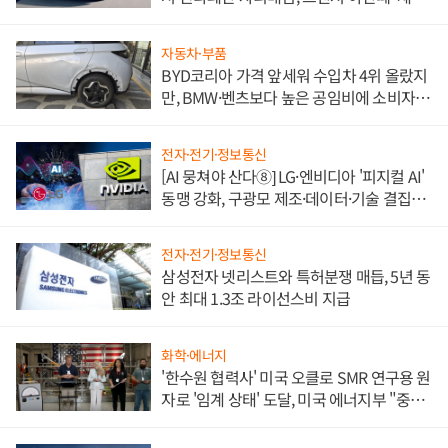
쌍끌이'로 내수 방어
자동차·부품
BYD코리아 가격 앞세워 수입차 4위 올랐지
만, BMW·벤츠보다 높은 공임비에 소비자
불만 폭발
전자·전기·정보통신
[AI 뭉쳐야 산다⑧] LG·엔비디아 '피지컬 AI'
동맹 강화, 구광모 제조·데이터·기술 결집
해 종합 로보틱스 기업으로
전자·전기·정보통신
삼성전자 넷리스트와 특허분쟁 매듭, 5년 동
안 최대 1.3조 라이선스비 지급
화학·에너지
'한수원 협력사' 미국 오클로 SMR 연구용 원
자로 '임계 상태' 도달, 미국 에너지부 "중요
한 이정표"