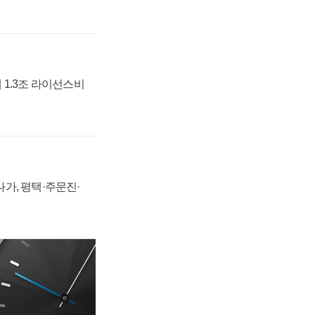
 1.3조 라이선스비
가, 평택·주문진·