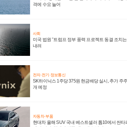
격에 수요 늘어
사회
미국 법원 "트럼프 정부 풍력 프로젝트 동결 조치는 
내려
전자·전기·정보통신
SK하이닉스 1주당 375원 현금배당 실시, 추가 주
개 예정
자동차·부품
현대차 올해 SUV 국내 베스트셀러 톱10에서 싼타