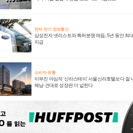
전자·전기·정보통신
삼성전자 넷리스트와 특허분쟁 매듭, 5년 동안 최대
지급
소비자·유통
이부진 야심작 '신라스테이' 서울신라호텔보다 잘 나
해남·건대로 성장판 더 넓힌다