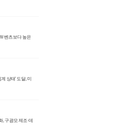
MW·벤츠보다 높은
계 상태' 도달, 미
강화, 구광모 제조·데