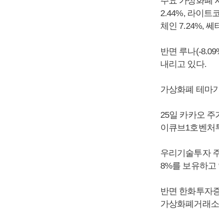
주요 가상화폐 시
2.44%, 라이트코
체인 7.24%, 쎄
반면 루나(-8.09
내리고 있다.
가상화폐 테마기
25일 카카오 주
이큐브1호벤처투
우리기술투자 주가
8%를 보유하고 
반면 한화투자증권
가상화폐거래소 