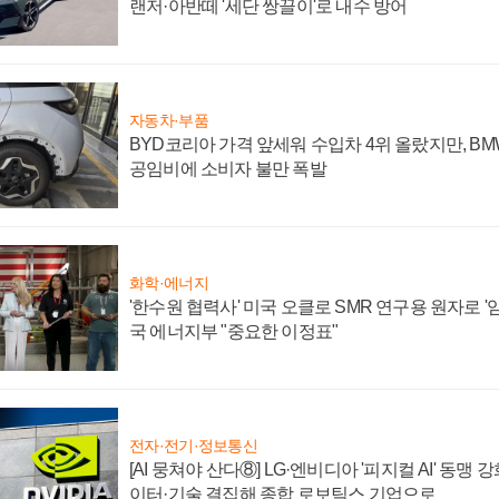
랜저·아반떼 '세단 쌍끌이'로 내수 방어
자동차·부품
BYD코리아 가격 앞세워 수입차 4위 올랐지만, B
공임비에 소비자 불만 폭발
화학·에너지
'한수원 협력사' 미국 오클로 SMR 연구용 원자로 '임
국 에너지부 "중요한 이정표"
전자·전기·정보통신
[AI 뭉쳐야 산다⑧] LG·엔비디아 '피지컬 AI' 동맹 
이터·기술 결집해 종합 로보틱스 기업으로