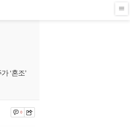
가 ‘혼조’
0