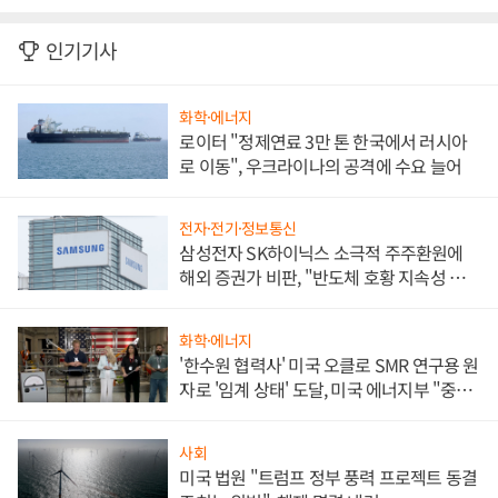
인기기사
화학·에너지
로이터 "정제연료 3만 톤 한국에서 러시아
로 이동", 우크라이나의 공격에 수요 늘어
전자·전기·정보통신
삼성전자 SK하이닉스 소극적 주주환원에
해외 증권가 비판, "반도체 호황 지속성 의
문"
화학·에너지
'한수원 협력사' 미국 오클로 SMR 연구용 원
자로 '임계 상태' 도달, 미국 에너지부 "중요
한 이정표"
사회
미국 법원 "트럼프 정부 풍력 프로젝트 동결