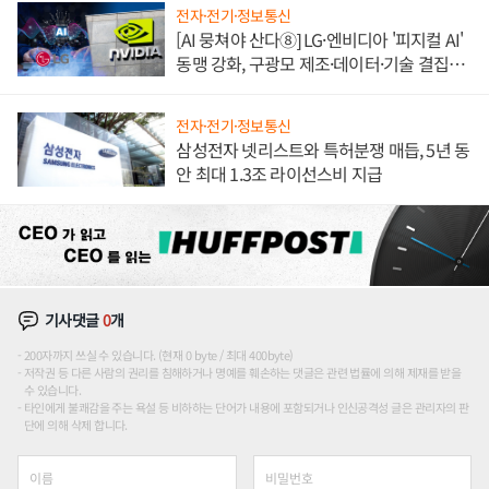
전자·전기·정보통신
[AI 뭉쳐야 산다⑧] LG·엔비디아 '피지컬 AI'
동맹 강화, 구광모 제조·데이터·기술 결집
해 종합 로보틱스 기업으로
전자·전기·정보통신
삼성전자 넷리스트와 특허분쟁 매듭, 5년 동
안 최대 1.3조 라이선스비 지급
기사댓글
0
개
200자까지 쓰실 수 있습니다. (현재 0 byte / 최대 400byte)
저작권 등 다른 사람의 권리를 침해하거나 명예를 훼손하는 댓글은 관련 법률에 의해 제재를 받을
수 있습니다.
타인에게 불쾌감을 주는 욕설 등 비하하는 단어가 내용에 포함되거나 인신공격성 글은 관리자의 판
단에 의해 삭제 합니다.