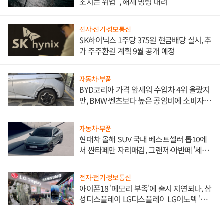
조치는 위법", 해제 명령 내려
전자·전기·정보통신
SK하이닉스 1주당 375원 현금배당 실시, 추
가 주주환원 계획 9월 공개 예정
자동차·부품
BYD코리아 가격 앞세워 수입차 4위 올랐지
만, BMW·벤츠보다 높은 공임비에 소비자
불만 폭발
자동차·부품
현대차 올해 SUV 국내 베스트셀러 톱10에
서 싼타페만 자리매김, 그랜저·아반떼 '세단
쌍끌이'로 내수 방어
전자·전기·정보통신
아이폰18 '메모리 부족'에 출시 지연되나, 삼
성디스플레이 LG디스플레이 LG이노텍 '탈
애플' 수익 다각화 속도