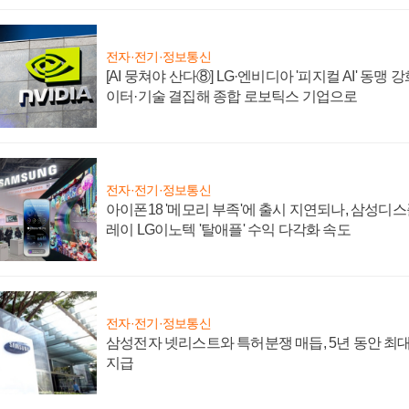
전자·전기·정보통신
[AI 뭉쳐야 산다⑧] LG·엔비디아 '피지컬 AI' 동맹 
이터·기술 결집해 종합 로보틱스 기업으로
전자·전기·정보통신
아이폰18 '메모리 부족'에 출시 지연되나, 삼성디
레이 LG이노텍 '탈애플' 수익 다각화 속도
전자·전기·정보통신
삼성전자 넷리스트와 특허분쟁 매듭, 5년 동안 최대
지급