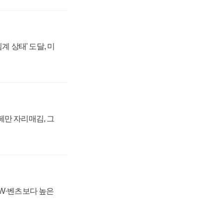
계 상태' 도달, 미
페만 자리매김, 그
MW·벤츠보다 높은