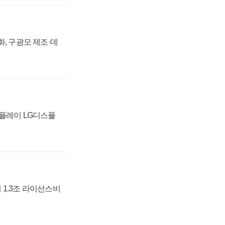
강화, 구광모 제조·데
스플레이 LG디스플
 1.3조 라이선스비