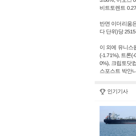
3.08%, 이오스 
비트토렌트 0.27%
반면 이더리움은 
다 단위)당 251
이 외에 유니스왑(-
(-1.71%), 트론
0%), 크립토닷컴
스포스트 박안나
인기기사