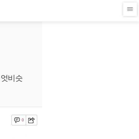
락 엇비슷
0