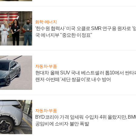
화학·에너지
'한수원 협력사' 미국 오클로 SMR 연구용 원자로 '임
국 에너지부 "중요한 이정표"
자동차·부품
현대차 올해 SUV 국내 베스트셀러 톱10에서 싼타
랜저·아반떼 '세단 쌍끌이'로 내수 방어
자동차·부품
BYD코리아 가격 앞세워 수입차 4위 올랐지만, B
공임비에 소비자 불만 폭발