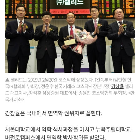
▲ 셀리드는 2019년 2월20일 코스닥에 상장했다. (왼쪽부터)김현철 한
국IR협의회 부회장, 정운수 한국거래소 코스닥시장본부장,
강창율
셀리
드 대표이사, 장석훈 삼성증권 대표이사, 송윤진 코스닥협회 부회장. <한
국거래소>
강창율
은 국내에서 면역학 권위자로 꼽힌다.
서울대학교에서 약학 석사과정을 마치고 뉴욕주립대학교
버펄로캠퍼스에서 면역학 박사학위를 받았다.