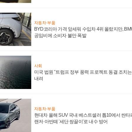
자동차·부품
BYD코리아 가격 앞세워 수입차 4위 올랐지만, B
공임비에 소비자 불만 폭발
사회
미국 법원 "트럼프 정부 풍력 프로젝트 동결 조치는 
내려
자동차·부품
현대차 올해 SUV 국내 베스트셀러 톱10에서 싼타
랜저·아반떼 '세단 쌍끌이'로 내수 방어