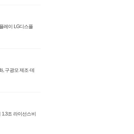
스플레이 LG디스플
강화, 구광모 제조·데
 1.3조 라이선스비