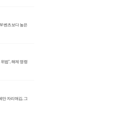
MW·벤츠보다 높은
위법", 해제 명령
페만 자리매김, 그