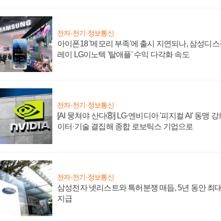
전자·전기·정보통신
아이폰18 '메모리 부족'에 출시 지연되나, 삼성디
레이 LG이노텍 '탈애플' 수익 다각화 속도
전자·전기·정보통신
[AI 뭉쳐야 산다⑧] LG·엔비디아 '피지컬 AI' 동맹 
이터·기술 결집해 종합 로보틱스 기업으로
전자·전기·정보통신
삼성전자 넷리스트와 특허분쟁 매듭, 5년 동안 최대
지급