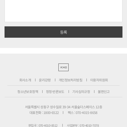
PC버전
회사소개
윤리강령
개인정보처리방침
이용자위원회
청소년보호정책
정정·반론보도
기사심의규정
불편신고
서울특별시 성동구 성수일로 39-34 서울숲더스페이스 12층
대표전화 : 1800-6522
팩스 : 070-4015-8658
편집국 : 070-4010-8512
사업본부 : 070-4010-7078