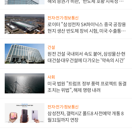
해외 증권가 비판, "반도체 호황 지속성 의
문"
전자·전기·정보통신
로이터 "삼성전자 SK하이닉스 중국 공장용
현지 생산 반도체 장비 시험, 미국 수출통제
대비"
건설
원전 건설 국내외서 속도 붙어, 삼성물산·현
대건설·대우건설에 다가오는 '약속의 시간'
사회
미국 법원 "트럼프 정부 풍력 프로젝트 동결
조치는 위법", 해제 명령 내려
전자·전기·정보통신
삼성전자, 갤럭시Z 폴드8 사전예약 개통 8
월31일까지 연장