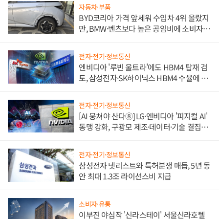
자동차·부품
BYD코리아 가격 앞세워 수입차 4위 올랐지
만, BMW·벤츠보다 높은 공임비에 소비자
불만 폭발
전자·전기·정보통신
엔비디아 '루빈 울트라'에도 HBM4 탑재 검
토, 삼성전자·SK하이닉스 HBM4 수율에 주
도권 갈린다
전자·전기·정보통신
[AI 뭉쳐야 산다⑧] LG·엔비디아 '피지컬 AI'
동맹 강화, 구광모 제조·데이터·기술 결집
해 종합 로보틱스 기업으로
전자·전기·정보통신
삼성전자 넷리스트와 특허분쟁 매듭, 5년 동
안 최대 1.3조 라이선스비 지급
소비자·유통
이부진 야심작 '신라스테이' 서울신라호텔