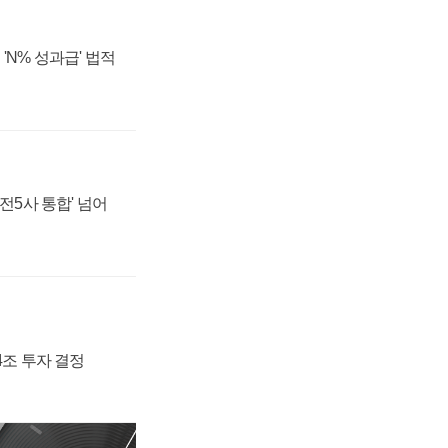
'N% 성과급' 법적
발전5사 통합' 넘어
54조 투자 결정