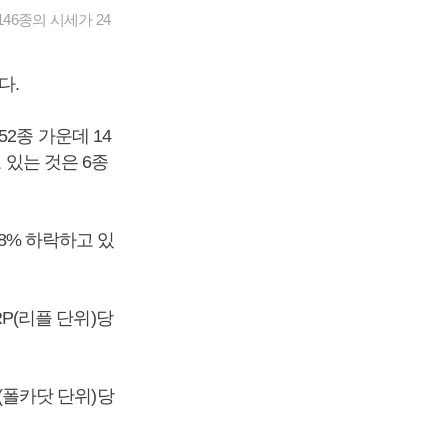
46종의 시세가 24
다.
2종 가운데 14
 있는 것은 6종
08% 하락하고 있
RP(리플 단위)당
T(폴카닷 단위)당