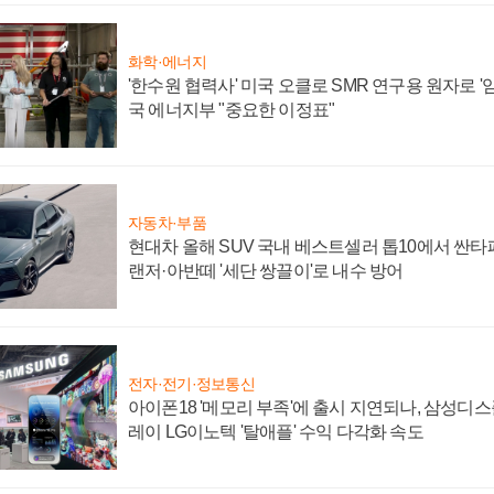
화학·에너지
'한수원 협력사' 미국 오클로 SMR 연구용 원자로 '임
국 에너지부 "중요한 이정표"
자동차·부품
현대차 올해 SUV 국내 베스트셀러 톱10에서 싼타
랜저·아반떼 '세단 쌍끌이'로 내수 방어
전자·전기·정보통신
아이폰18 '메모리 부족'에 출시 지연되나, 삼성디
레이 LG이노텍 '탈애플' 수익 다각화 속도