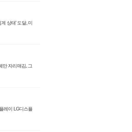
계 상태' 도달, 미
페만 자리매김, 그
스플레이 LG디스플