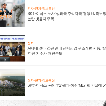
전자·전기·정보통신
SK하이닉스 노사 '성과급 주식지급' 평행선, 곽노정 
논란 벗을지 주목
정치
AI시대 맞아 25년 만에 전력산업 구조개편 시동, '
'한전 지주사' 재편론도
전자·전기·정보통신
SK하이닉스, 용인 'Y2' 팹과 청주 'M17' 팹 건설에 