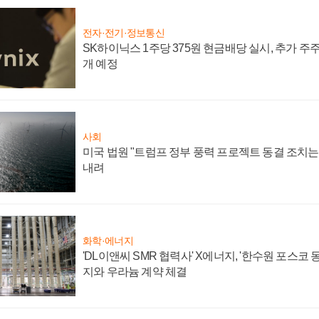
전자·전기·정보통신
SK하이닉스 1주당 375원 현금배당 실시, 추가 주
개 예정
사회
미국 법원 "트럼프 정부 풍력 프로젝트 동결 조치는 
내려
화학·에너지
'DL이앤씨 SMR 협력사' X에너지, '한수원 포스코
지와 우라늄 계약 체결