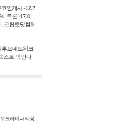
코인캐시 -12.7
, 트론 -17.0
24%, 크립토닷컴체
), 원루트네트워크
니스포스트 박안나
, 우크라이나의 공