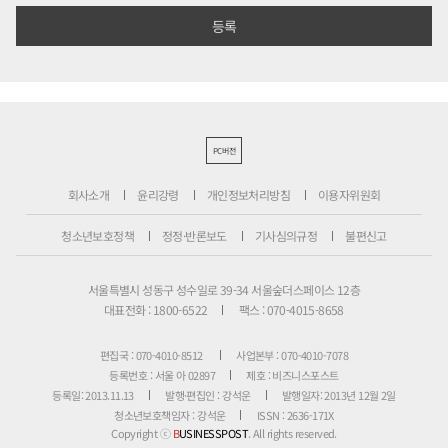
PC버전
회사소개
윤리강령
개인정보처리방침
이용자위원회
청소년보호정책
정정·반론보도
기사심의규정
불편신고
서울특별시 성동구 성수일로 39-34 서울숲더스페이스 12층
대표전화 : 1800-6522
팩스 : 070-4015-8658
편집국 : 070-4010-8512
사업본부 : 070-4010-7078
등록번호 : 서울 아 02897
제호 : 비즈니스포스트
등록일: 2013.11.13
발행·편집인 : 강석운
발행일자: 2013년 12월 2일
청소년보호책임자 : 강석운
ISSN : 2636-171X
Copyright ⓒ
B
USINESSPOST
. All rights reserved.