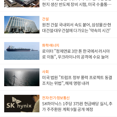
현지 생산 반도체 장비 시험, 미국 수출통제
대비"
건설
원전 건설 국내외서 속도 붙어, 삼성물산·현
대건설·대우건설에 다가오는 '약속의 시간'
화학·에너지
로이터 "정제연료 3만 톤 한국에서 러시아
로 이동", 우크라이나의 공격에 수요 늘어
사회
미국 법원 "트럼프 정부 풍력 프로젝트 동결
조치는 위법", 해제 명령 내려
전자·전기·정보통신
SK하이닉스 1주당 375원 현금배당 실시, 추
가 주주환원 계획 9월 공개 예정