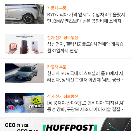
자동차·부품
BYD코리아 가격 앞세워 수입차 4위 올랐지
만, BMW·벤츠보다 높은 공임비에 소비자
불만 폭발
전자·전기·정보통신
삼성전자, 갤럭시Z 폴드8 사전예약 개통 8
월31일까지 연장
자동차·부품
현대차 SUV 국내 베스트셀러 톱10에서 사
라진다, 정의선 그랜저·아반떼 '세단 쌍끌
이'로 내수 방어
전자·전기·정보통신
[AI 뭉쳐야 산다⑧] LG·엔비디아 '피지컬 AI'
동맹 강화, 구광모 제조·데이터·기술 결집
해 종합 로보틱스 기업으로