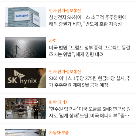
전자·전기·정보통신
삼성전자 SK하이닉스 소극적 주주환원에
해외 증권가 비판, "반도체 호황 지속성 의
문"
사회
미국 법원 "트럼프 정부 풍력 프로젝트 동결
조치는 위법", 해제 명령 내려
전자·전기·정보통신
SK하이닉스 1주당 375원 현금배당 실시, 추
가 주주환원 계획 9월 공개 예정
화학·에너지
'한수원 협력사' 미국 오클로 SMR 연구용 원
자로 '임계 상태' 도달, 미국 에너지부 "중요
한 이정표"
자동차·부품