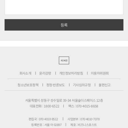
PC버전
회사소개
윤리강령
개인정보처리방침
이용자위원회
청소년보호정책
정정·반론보도
기사심의규정
불편신고
서울특별시 성동구 성수일로 39-34 서울숲더스페이스 12층
대표전화 : 1800-6522
팩스 : 070-4015-8658
편집국 : 070-4010-8512
사업본부 : 070-4010-7078
등록번호 : 서울 아 02897
제호 : 비즈니스포스트