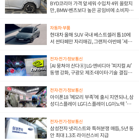
BYD코리아 가격 앞세워 수입차 4위 올랐지
만, BMW·벤츠보다 높은 공임비에 소비자
불만 폭발
자동차·부품
현대차 올해 SUV 국내 베스트셀러 톱10에
서 싼타페만 자리매김, 그랜저·아반떼 '세단
쌍끌이'로 내수 방어
전자·전기·정보통신
[AI 뭉쳐야 산다⑧] LG·엔비디아 '피지컬 AI'
동맹 강화, 구광모 제조·데이터·기술 결집
해 종합 로보틱스 기업으로
전자·전기·정보통신
아이폰18 '메모리 부족'에 출시 지연되나, 삼
성디스플레이 LG디스플레이 LG이노텍 '탈
애플' 수익 다각화 속도
전자·전기·정보통신
삼성전자 넷리스트와 특허분쟁 매듭, 5년 동
안 최대 1.3조 라이선스비 지급