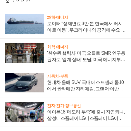
화학·에너지
로이터 "정제연료 3만 톤 한국에서 러시
아로 이동", 우크라이나의 공격에 수요 늘
어
화학·에너지
'한수원 협력사' 미국 오클로 SMR 연구용
원자로 '임계 상태' 도달, 미국 에너지부
"중요한 이정표"
자동차·부품
현대차 올해 SUV 국내 베스트셀러 톱10
에서 싼타페만 자리매김, 그랜저·아반떼
'세단 쌍끌이'로 내수 방어
전자·전기·정보통신
아이폰18 '메모리 부족'에 출시 지연되나,
삼성디스플레이 LG디스플레이 LG이노
텍 '탈애플' 수익 다각화 속도