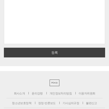
PC버전
회사소개
윤리강령
개인정보처리방침
이용자위원회
청소년보호정책
정정·반론보도
기사심의규정
불편신고