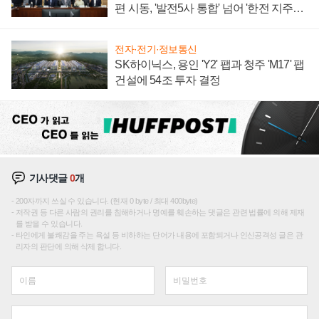
편 시동, '발전5사 통합' 넘어 '한전 지주사'
재편론도
전자·전기·정보통신
SK하이닉스, 용인 'Y2' 팹과 청주 'M17' 팹
건설에 54조 투자 결정
기사댓글
0
개
200자까지 쓰실 수 있습니다. (현재 0 byte / 최대 400byte)
저작권 등 다른 사람의 권리를 침해하거나 명예를 훼손하는 댓글은 관련 법률에 의해 제재
를 받을 수 있습니다.
타인에게 불쾌감을 주는 욕설 등 비하하는 단어가 내용에 포함되거나 인신공격성 글은 관
리자의 판단에 의해 삭제 합니다.