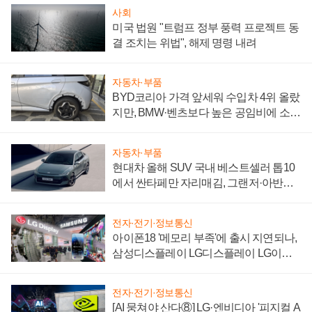
사회
미국 법원 "트럼프 정부 풍력 프로젝트 동
결 조치는 위법", 해제 명령 내려
자동차·부품
BYD코리아 가격 앞세워 수입차 4위 올랐
지만, BMW·벤츠보다 높은 공임비에 소비
자 불만 폭발
자동차·부품
현대차 올해 SUV 국내 베스트셀러 톱10
에서 싼타페만 자리매김, 그랜저·아반떼
'세단 쌍끌이'로 내수 방어
전자·전기·정보통신
아이폰18 '메모리 부족'에 출시 지연되나,
삼성디스플레이 LG디스플레이 LG이노
텍 '탈애플' 수익 다각화 속도
전자·전기·정보통신
[AI 뭉쳐야 산다⑧] LG·엔비디아 '피지컬 A