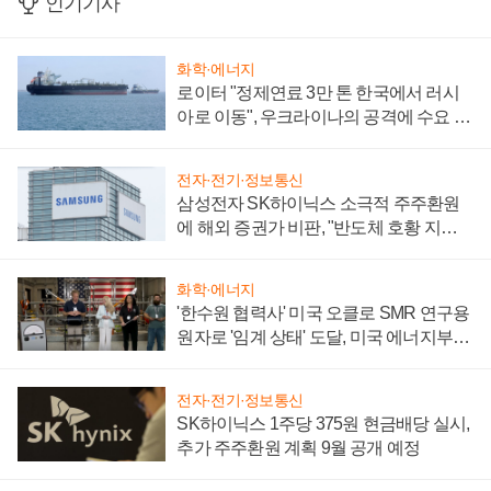
인기기사
화학·에너지
로이터 "정제연료 3만 톤 한국에서 러시
아로 이동", 우크라이나의 공격에 수요 늘
어
전자·전기·정보통신
삼성전자 SK하이닉스 소극적 주주환원
에 해외 증권가 비판, "반도체 호황 지속
성 의문"
화학·에너지
'한수원 협력사' 미국 오클로 SMR 연구용
원자로 '임계 상태' 도달, 미국 에너지부
"중요한 이정표"
전자·전기·정보통신
SK하이닉스 1주당 375원 현금배당 실시,
추가 주주환원 계획 9월 공개 예정