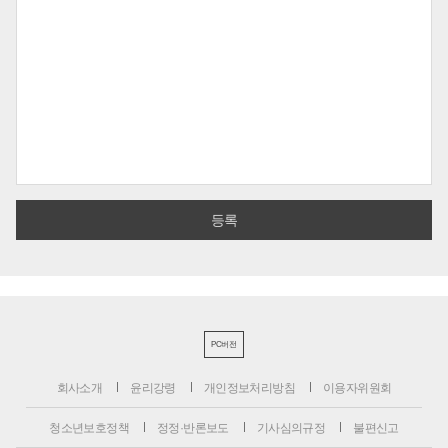
PC버전
회사소개
윤리강령
개인정보처리방침
이용자위원회
청소년보호정책
정정·반론보도
기사심의규정
불편신고