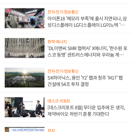
쌍끌이'로 내수 방어
전자·전기·정보통신
아이폰18 '메모리 부족'에 출시 지연되나, 삼
성디스플레이 LG디스플레이 LG이노텍 '탈
애플' 수익 다각화 속도
화학·에너지
'DL이앤씨 SMR 협력사' X에너지, '한수원 포
스코 동맹' 센트러스에너지와 우라늄 계약
체결
전자·전기·정보통신
SK하이닉스, 용인 'Y2' 팹과 청주 'M17' 팹
건설에 54조 투자 결정
데스크 리포트
[데스크리포트 8월] 무더운 입추에 든 생각,
제약바이오 하반기 훈풍 기대한다
정치