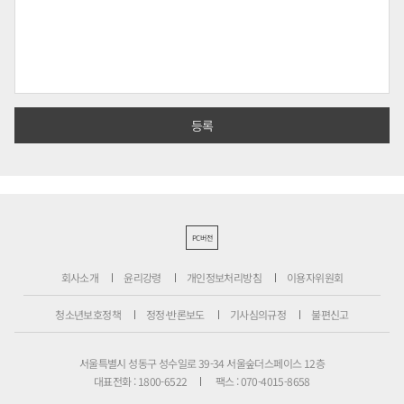
PC버전
회사소개
윤리강령
개인정보처리방침
이용자위원회
청소년보호정책
정정·반론보도
기사심의규정
불편신고
서울특별시 성동구 성수일로 39-34 서울숲더스페이스 12층
대표전화 : 1800-6522
팩스 : 070-4015-8658