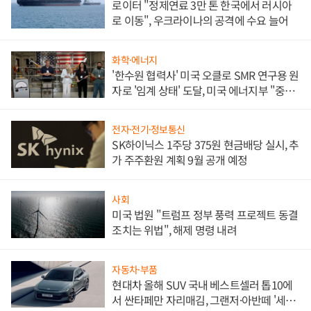
로이터 "정제연료 3만 톤 한국에서 러시아
로 이동", 우크라이나의 공격에 수요 늘어
화학·에너지
'한수원 협력사' 미국 오클로 SMR 연구용 원
자로 '임계 상태' 도달, 미국 에너지부 "중요
한 이정표"
전자·전기·정보통신
SK하이닉스 1주당 375원 현금배당 실시, 추
가 주주환원 계획 9월 공개 예정
사회
미국 법원 "트럼프 정부 풍력 프로젝트 동결
조치는 위법", 해제 명령 내려
자동차·부품
현대차 올해 SUV 국내 베스트셀러 톱10에
서 싼타페만 자리매김, 그랜저·아반떼 '세단