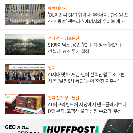
화학·에너지
'DL이앤씨 SMR 협력사' X에너지, '한수원 포
스코 동맹' 센트러스에너지와 우라늄 계약
체결
전자·전기·정보통신
SK하이닉스, 용인 'Y2' 팹과 청주 'M17' 팹
건설에 54조 투자 결정
정치
AI시대 맞아 25년 만에 전력산업 구조개편
시동, '발전5사 통합' 넘어 '한전 지주사' 재편
론도
전자·전기·정보통신
AI 메모리반도체 시장에서 낸드플래시보다
D램 부각, 고객사 물량 선점 수요의 '우선순
위'