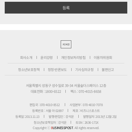
PC버전
회사소개
윤리강령
개인정보처리방침
이용자위원회
청소년보호정책
정정·반론보도
기사심의규정
불편신고
서울특별시 성동구 성수일로 39-34 서울숲더스페이스 12층
대표전화 : 1800-6522
팩스 : 070-4015-8658
편집국 : 070-4010-8512
사업본부 : 070-4010-7078
등록번호 : 서울 아 02897
제호 : 비즈니스포스트
등록일: 2013.11.13
발행·편집인 : 강석운
발행일자: 2013년 12월 2일
청소년보호책임자 : 강석운
ISSN : 2636-171X
Copyright ⓒ
B
USINESSPOST
. All rights reserved.