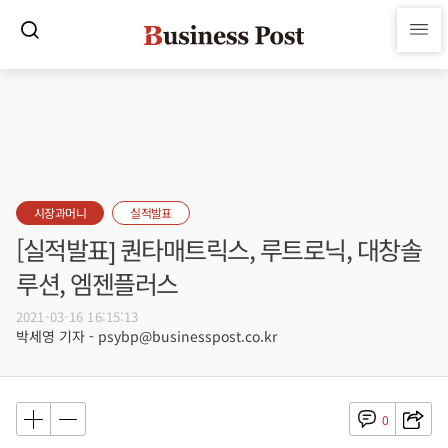
시장과머니
실적발표
[실적발표] 퀀타매트릭스, 루트로닉, 대창솔
루션, 엠젠플러스
2021-03-16 16:15:13
박세영 기자 - psybp@businesspost.co.kr
0