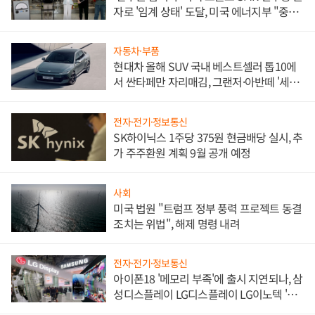
자로 '임계 상태' 도달, 미국 에너지부 "중요
한 이정표"
자동차·부품
현대차 올해 SUV 국내 베스트셀러 톱10에
서 싼타페만 자리매김, 그랜저·아반떼 '세단
쌍끌이'로 내수 방어
전자·전기·정보통신
SK하이닉스 1주당 375원 현금배당 실시, 추
가 주주환원 계획 9월 공개 예정
사회
미국 법원 "트럼프 정부 풍력 프로젝트 동결
조치는 위법", 해제 명령 내려
전자·전기·정보통신
아이폰18 '메모리 부족'에 출시 지연되나, 삼
성디스플레이 LG디스플레이 LG이노텍 '탈
애플' 수익 다각화 속도